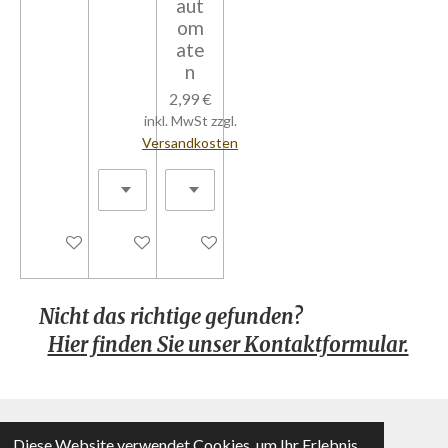
aut
om
ate
n
2,99 €
inkl. MwSt zzgl.
Versandkosten
In den Warenkorb
In den Warenkorb
In den Warenkorb
Nicht das richtige gefunden?
Hier finden Sie unser Kontaktformular.
Diese Website verwendet Cookies, um Ihr Erlebnis