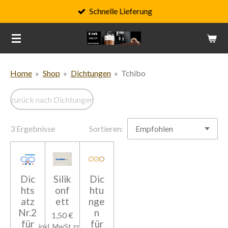
Schnelle Lieferung
Zum
Hauptinhalt
springen
Home
»
Shop
»
Dichtungen
»
Tchibo
zurück nach Dichtungen
3 Ergebnisse
Sortieren:
Dic
Silik
Dic
hts
onf
htu
atz
ett
nge
Nr.2
n
1,50 €
für
für
inkl. MwSt zzgl.