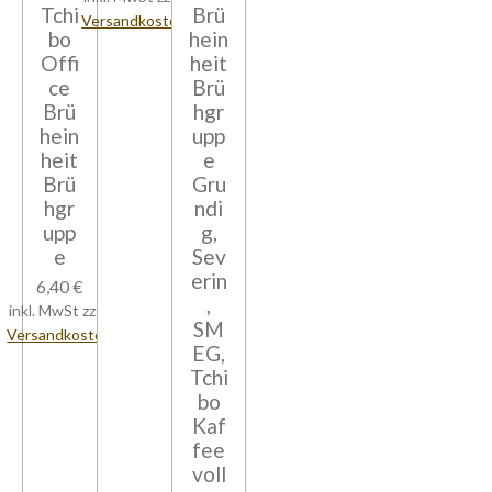
Tchi
Brü
Versandkosten
bo
hein
Offi
heit
ce
Brü
Brü
hgr
hein
upp
heit
e
Brü
Gru
hgr
ndi
upp
g,
e
Sev
erin
6,40 €
,
inkl. MwSt zzgl.
SM
Versandkosten
EG,
Tchi
bo
Kaf
fee
voll