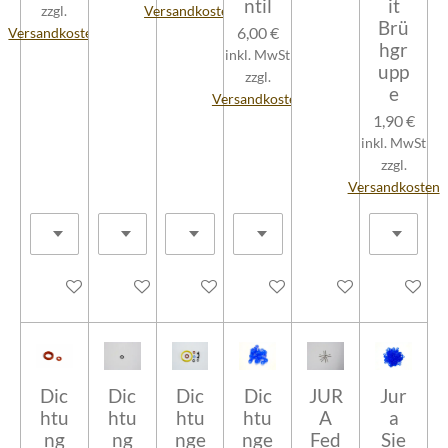
ntil
it
zzgl.
Versandkosten
Brü
6,00 €
Versandkosten
hgr
inkl. MwSt
upp
zzgl.
e
Versandkosten
1,90 €
inkl. MwSt
zzgl.
Versandkosten
In den Warenkorb
In den Warenkorb
In den Warenkorb
In den Warenkorb
In den Warenkorb
In den W
Dic
Dic
Dic
Dic
JUR
Jur
htu
htu
htu
htu
A
a
ng
ng
nge
nge
Fed
Sie