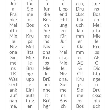
Jur
für
n
n
ern,
me
a
Sie
für
Lipp
Dru
ns
Fra
me
die
end
cksc
Bos
nke
ns
Bos
icht
hla
ch
Mel
Bos
ch
ung
uch
Mel
itta
ch
Sie
en
kla
itta
Mie
Kru
me
für
mm
Mie
le
ps
ns
Jur
er
le
Niv
Mel
Niv
a
Kla
Kru
ona
itta
ona
Mel
mm
ps
Sie
Mie
Kru
itta,
er
AE
me
le
ps
Mie
AE
G
ns
Brü
Mie
le,
G
Dic
TK
hgr
le
Niv
CF
htu
Was
upp
Brü
ona,
Kru
nge
sert
e
hei
Sie
ps
n
ank
Einl
nhe
me
Sie
Dru
auf
aufs
it
ns
me
cksc
nah
tutz
Brü
Bos
ns
hla
me,
en
hgr
ch
Bos
uch