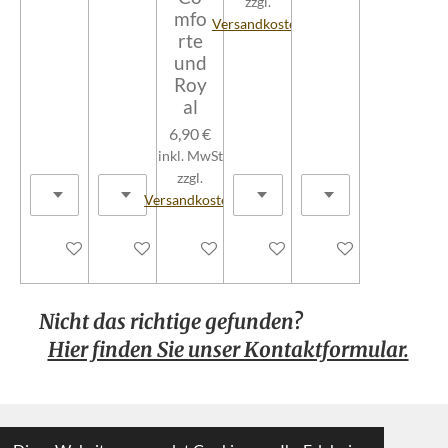
zzgl.
mfo
Versandkosten
rte
und
Roy
al
6,90 €
inkl. MwSt
zzgl.
Versandkosten
In den Warenkorb
In den Warenkorb
In den Warenkorb
In den Warenkorb
In den Warenkorb
Nicht das richtige gefunden?
Hier finden Sie unser Kontaktformular.