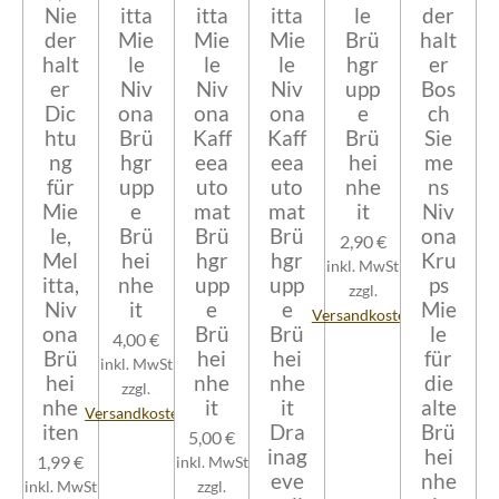
Nie
itta
itta
itta
le
der
der
Mie
Mie
Mie
Brü
halt
halt
le
le
le
hgr
er
er
Niv
Niv
Niv
upp
Bos
Dic
ona
ona
ona
e
ch
htu
Brü
Kaff
Kaff
Brü
Sie
ng
hgr
eea
eea
hei
me
für
upp
uto
uto
nhe
ns
Mie
e
mat
mat
it
Niv
le,
Brü
Brü
Brü
ona
2,90 €
Mel
hei
hgr
hgr
Kru
inkl. MwSt
itta,
nhe
upp
upp
ps
zzgl.
Niv
it
e
e
Mie
Versandkosten
ona
Brü
Brü
le
4,00 €
Brü
hei
hei
für
inkl. MwSt
hei
nhe
nhe
die
zzgl.
nhe
it
it
alte
Versandkosten
iten
Dra
Brü
5,00 €
inag
hei
1,99 €
inkl. MwSt
eve
nhe
inkl. MwSt
zzgl.