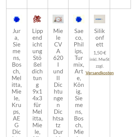
Jur
Lipp
Mie
Sae
Silik
a,
end
le
co,
onf
Sie
icht
CV
Phil
ett
me
ung
A
ips,
1,50 €
ns,
Stö
620
Tur
inkl. MwSt
Bos
ßel
I
mix,
zzgl.
ch,
dich
und
Art
Versandkosten
Mel
tun
II
e,
itta,
g
Dic
Kön
Mie
9x1
htu
ig,
le,
4x3
nge
Sie
Kru
für
n
me
ps,
Mel
Dic
ns,
AE
itta,
htsa
Bos
G
Mie
tz
ch,
Dic
le,
Dur
Mie