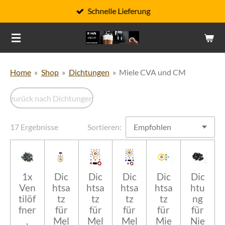
Schnelle Lieferung
Zum
Hauptinhalt
springen
Home
»
Shop
»
Dichtungen
»
Miele CVA und CM
zurück nach Dichtungen
17 Ergebnisse
Sortieren:
1x
Dic
Dic
Dic
Dic
Dic
Ven
htsa
htsa
htsa
htsa
htu
tilöf
tz
tz
tz
tz
ng
fner
für
für
für
für
für
,
Mel
Mel
Mel
Mie
Nie