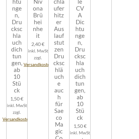
htu
Niv
chla
le
nge
ona
ufer
CV
n,
Brü
hitz
A
Dru
hei
er
Dic
cksc
nhe
Aus
htu
hla
it
lauf
nge
uch
stut
n,
2,40 €
dich
zen
Dru
inkl. MwSt
tun
Dru
cksc
zzgl.
gen,
cksc
hla
Versandkosten
ab
hlä
uch
10
uch
dich
Stü
e
tun
ck
auc
gen,
h
ab
1,50 €
für
10
inkl. MwSt
Sae
Stü
zzgl.
co
ck
Versandkosten
Ma
1,50 €
gic
inkl. MwSt
Co