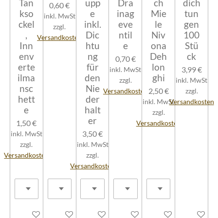
Tan
upp
Dra
ch
dich
0,60 €
kso
e
inag
Mie
tun
inkl. MwSt
ckel
inkl.
eve
le
gen
zzgl.
,
Dic
ntil
Niv
100
Versandkosten
Inn
htu
e
ona
Stü
env
ng
Deh
ck
0,70 €
erte
für
lon
3,99 €
inkl. MwSt
ilma
den
ghi
zzgl.
inkl. MwSt
nsc
Nie
2,50 €
Versandkosten
zzgl.
hett
der
inkl. MwSt
Versandkosten
e
halt
zzgl.
er
1,50 €
Versandkosten
3,50 €
inkl. MwSt
zzgl.
inkl. MwSt
Versandkosten
zzgl.
Versandkosten
In den Warenkorb
In den Warenkorb
In den Warenkorb
In den Warenkorb
In den Warenkorb
In den W