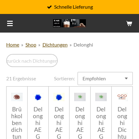
Schnelle Lieferung
Zum
Hauptinhalt
springen
Home
»
Shop
»
Dichtungen
»
Delonghi
zurück nach Dichtungen
21 Ergebnisse
Sortieren:
Brü
Del
Del
Del
Del
Del
hkol
ong
ong
ong
ong
ong
ben
hi
hi
hi
hi
hi
dich
AE
AE
AE
AE
Dic
tun
G
G
G
G
htu