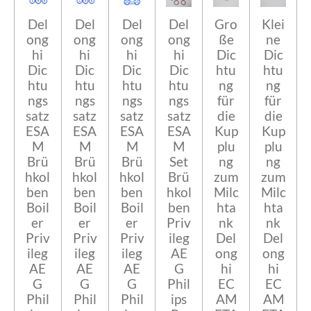
Del
Del
Del
Del
Gro
Klei
ong
ong
ong
ong
ße
ne
hi
hi
hi
hi
Dic
Dic
Dic
Dic
Dic
Dic
htu
htu
htu
htu
htu
htu
ng
ng
ngs
ngs
ngs
ngs
für
für
satz
satz
satz
satz
die
die
ESA
ESA
ESA
ESA
Kup
Kup
M
M
M
M
plu
plu
Brü
Brü
Brü
Set
ng
ng
hkol
hkol
hkol
Brü
zum
zum
ben
ben
ben
hkol
Milc
Milc
Boil
Boil
Boil
ben
hta
hta
er
er
er
Priv
nk
nk
Priv
Priv
Priv
ileg
Del
Del
ileg
ileg
ileg
AE
ong
ong
AE
AE
AE
G
hi
hi
G
G
G
Phil
EC
EC
Phil
Phil
Phil
ips
AM
AM