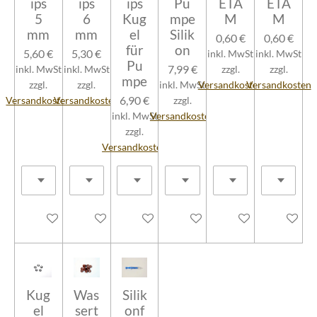
ips
ips
ips
Pu
ETA
ETA
5
6
Kug
mpe
M
M
mm
mm
el
Silik
0,60 €
0,60 €
für
on
5,60 €
5,30 €
inkl. MwSt
inkl. MwSt
Pu
7,99 €
inkl. MwSt
inkl. MwSt
zzgl.
zzgl.
mpe
zzgl.
zzgl.
inkl. MwSt
Versandkosten
Versandkosten
6,90 €
Versandkosten
Versandkosten
zzgl.
inkl. MwSt
Versandkosten
zzgl.
Versandkosten
In den Warenkorb
In den Warenkorb
In den Warenkorb
In den Warenkorb
In den Warenkorb
In den W
Kug
Was
Silik
el
sert
onf