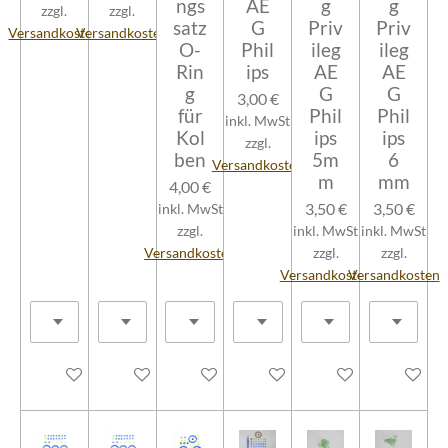
ngs
AE
g
g
zzgl.
zzgl.
satz
G
Priv
Priv
Versandkosten
Versandkosten
O-
Phil
ileg
ileg
Rin
ips
AE
AE
g
G
G
3,00 €
für
Phil
Phil
inkl. MwSt
Kol
ips
ips
zzgl.
ben
5m
6
Versandkosten
m
mm
4,00 €
3,50 €
3,50 €
inkl. MwSt
zzgl.
inkl. MwSt
inkl. MwSt
Versandkosten
zzgl.
zzgl.
Versandkosten
Versandkosten
In den Warenkorb
In den Warenkorb
In den Warenkorb
In den Warenkorb
In den Warenkorb
In den W