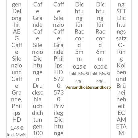
gen
Caf
Caff
Dic
Dic
ng
Del
e
e
htu
htu
SET
ong
Gra
Sile
ng
ng
Dic
hi,
nde
nzio
für
für
htu
AE
Caf
Caff
Rac
Rac
ngs
G
e
e
cor
cor
satz
Caff
Sile
Gra
d
d
O-
e
nzio
nde
5m
6m
Rin
Sile
Dic
Phil
m
m
g
nzio
htu
ips
Kol
0,25 €
0,30 €
und
nge
HD
ben
inkl. MwSt
inkl. MwSt
Caff
n
572
und
zzgl.
zzgl.
e
Dru
0
Brü
Versandkosten
Versandkosten
Gra
cksc
573
hei
nde,
hla
0
neh
Phil
uch
Priv
eit
ips
dich
ileg
EC
HD
tun
Dic
AM
gen
htu
ETA
1,49 €
100
nge
M
inkl. MwSt