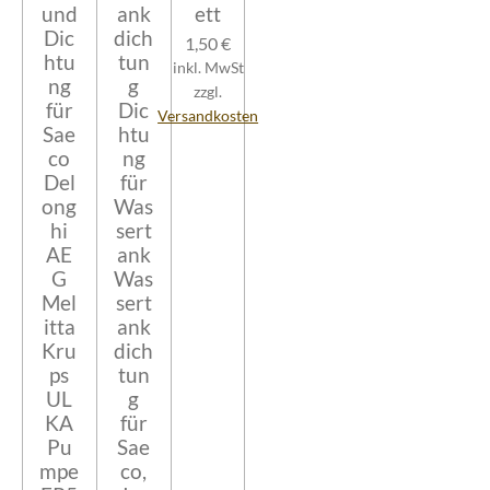
und
ank
ett
Dic
dich
1,50 €
htu
tun
inkl. MwSt
ng
g
zzgl.
für
Dic
Versandkosten
Sae
htu
co
ng
Del
für
ong
Was
hi
sert
AE
ank
G
Was
Mel
sert
itta
ank
Kru
dich
ps
tun
UL
g
KA
für
Pu
Sae
mpe
co,