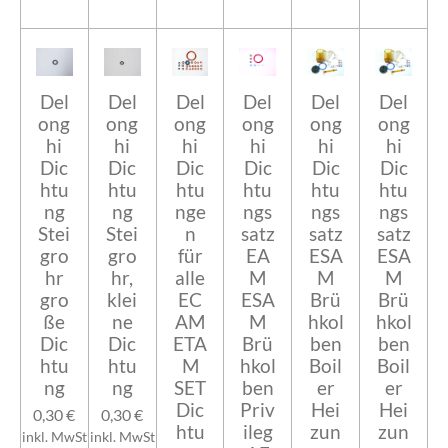
Del
Del
Del
Del
Del
Del
ong
ong
ong
ong
ong
ong
hi
hi
hi
hi
hi
hi
Dic
Dic
Dic
Dic
Dic
Dic
htu
htu
htu
htu
htu
htu
ng
ng
nge
ngs
ngs
ngs
Stei
Stei
n
satz
satz
satz
gro
gro
für
EA
ESA
ESA
hr
hr,
alle
M
M
M
gro
klei
EC
ESA
Brü
Brü
ße
ne
AM
M
hkol
hkol
Dic
Dic
ETA
Brü
ben
ben
htu
htu
M
hkol
Boil
Boil
ng
ng
SET
ben
er
er
Dic
Priv
Hei
Hei
0,30 €
0,30 €
htu
ileg
zun
zun
inkl. MwSt
inkl. MwSt