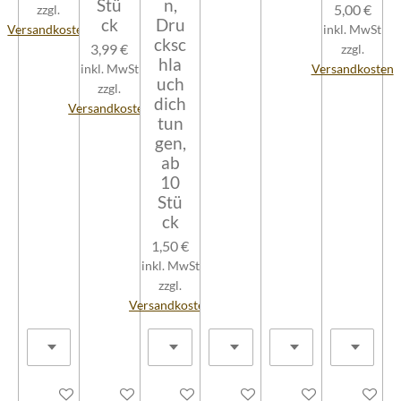
Stü
n,
5,00 €
zzgl.
ck
Dru
Versandkosten
inkl. MwSt
cksc
3,99 €
zzgl.
hla
inkl. MwSt
Versandkosten
uch
zzgl.
dich
Versandkosten
tun
gen,
ab
10
Stü
ck
1,50 €
inkl. MwSt
zzgl.
Versandkosten
In den Warenkorb
In den Warenkorb
In den Warenkorb
In den Warenkorb
In den Warenkorb
In den W