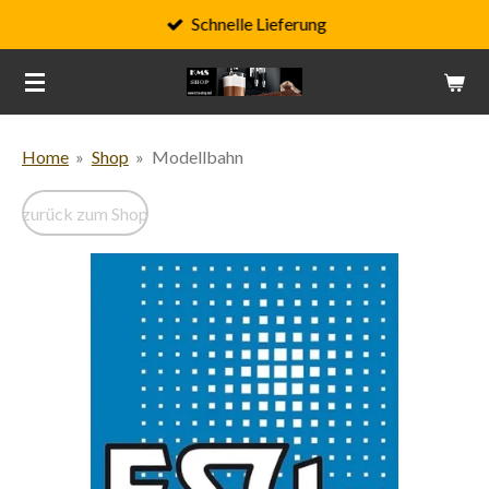
Schnelle Lieferung
Zum
Hauptinhalt
springen
Home
»
Shop
»
Modellbahn
zurück zum Shop