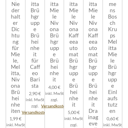
Nie
itta
itta
itta
itta
me
der
Brü
Mie
Mie
Mie
ns
halt
hgr
le
le
le
Bos
er
upp
Niv
Niv
Niv
ch
Dic
e
ona
ona
ona
Kru
htu
Brü
Brü
Kaff
Kaff
ps
ng
hei
hgr
eea
eea
Mel
für
nhe
upp
uto
uto
itta
Mie
it
e
mat
mat
Mie
le,
für
Brü
Brü
Brü
le
Mel
Caff
hei
hgr
hgr
Brü
itta,
eo
nhe
upp
upp
hgr
Niv
Bari
it
e
e
upp
ona
sta
Brü
Brü
e
4,00 €
Brü
hei
hei
Einl
2,90 €
inkl. MwSt
hei
nhe
nhe
aufs
inkl. MwSt
zzgl.
nhe
it
it
tutz
zzgl.
Versandkosten
iten
Dra
en
5,00 €
Versandkosten
inag
1,99 €
0,60 €
inkl. MwSt
eve
inkl. MwSt
zzgl.
inkl. MwSt