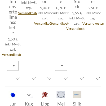
Inn
on
e
Stü
er
inkl. MwSt
env
ck
5,00 €
0,70 €
2,90 €
zzgl.
erte
3,99 €
Versandkosten
inkl. MwSt
inkl. MwSt
inkl. MwSt
ilma
zzgl.
zzgl.
inkl. MwSt
zzgl.
nsc
Versandkosten
Versandkosten
zzgl.
Versandkosten
hett
Versandkosten
e
1,50 €
inkl. MwSt
zzgl.
Versandkosten
In den Warenkorb
In den Warenkorb
In den Warenkorb
In den Warenkorb
In den Warenkorb
In den W
Jur
Kug
Lipp
Mel
Silik