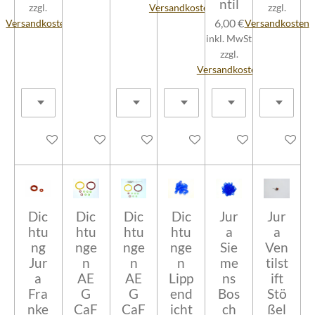
ntil
zzgl.
Versandkosten
zzgl.
6,00 €
Versandkosten
Versandkosten
inkl. MwSt
zzgl.
Versandkosten
In den Warenkorb
In den Warenkorb
In den Warenkorb
In den Warenkorb
In den Warenkorb
In den W
Dic
Dic
Dic
Dic
Jur
Jur
htu
htu
htu
htu
a
a
ng
nge
nge
nge
Sie
Ven
Jur
n
n
n
me
tilst
a
AE
AE
Lipp
ns
ift
Fra
G
G
end
Bos
Stö
nke
CaF
CaF
icht
ch
ßel