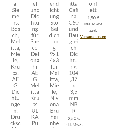
a,
el
end
itta
onf
Sie
und
icht
Cafi
ett
me
Dic
ung
na
1,50 €
ns,
htu
Stö
C60
inkl. MwSt
Bos
ng
ßel
und
zzgl.
ch,
für
dich
Bau
Versandkosten
Mel
Sae
tun
glei
itta,
co
g
ch
Mie
Del
9x1
Dic
le,
ong
4x3
htu
Kru
hi
für
ng
ps,
AE
Mel
104
AE
G
itta,
,37
G
Mel
Mie
x
Dic
itta
le,
3,5
htu
Kru
Niv
mm
nge
ps
ona
NB
n,
UL
Brü
R
Dru
KA
hei
2,50 €
cksc
Pu
nhe
inkl. MwSt