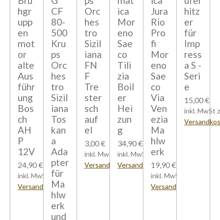
Brü
G
ps
mat
ica
ufer
hgr
CF
Orc
ica
Jura
hitz
upp
80-
hes
Mor
Rio
er
en
500
tro
eno
Pro
für
mot
Kru
Sizil
Sae
fi
Imp
or
ps
iana
co
Mor
ress
alte
Orc
FN
Tili
eno
a S -
Aus
hes
F
zia
Sae
Seri
führ
tro
Tre
Boil
co
e
ung
Sizil
ster
er
Via
15,00 €
Bos
iana
sch
Hei
Ven
inkl. MwSt z
ch
Tos
auf
zun
ezia
Versandko
AH
kan
el
g
Ma
P
a
hlw
3,00 €
34,90 €
12V
Ada
erk
inkl. MwSt zzgl.
inkl. MwSt zzgl.
pter
24,90 €
19,90 €
Versandkosten
Versandkosten
für
inkl. MwSt zzgl.
inkl. MwSt zzgl.
Ma
Versandkosten
Versandkosten
hlw
erk
und