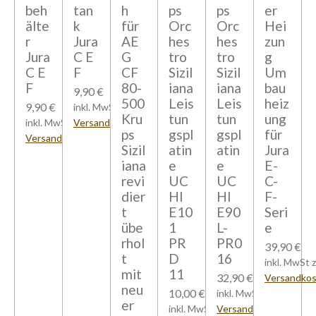
beh
tan
h
ps
ps
er
älte
k
für
Orc
Orc
Hei
r
Jura
AE
hes
hes
zun
Jura
C E
G
tro
tro
g
C E
F
CF
Sizil
Sizil
Um
F
80-
iana
iana
bau
9,90 €
500
Leis
Leis
heiz
9,90 €
inkl. MwSt zzgl.
Kru
tun
tun
ung
inkl. MwSt zzgl.
Versandkosten
ps
gspl
gspl
für
Versandkosten
Sizil
atin
atin
Jura
iana
e
e
E-
revi
UC
UC
C-
dier
HI
HI
F-
t
E10
E90
Seri
übe
1
L-
e
rhol
PR
PR0
39,90 €
t
D
16
inkl. MwSt z
mit
11
32,90 €
Versandko
neu
10,00 €
inkl. MwSt zzgl.
er
inkl. MwSt zzgl.
Versandkosten