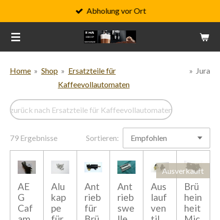
Abholung vor Ort
Zum
Hauptinhalt
springen
Home
»
Shop
»
Ersatzteile für
»
Jura
Kaffeevollautomaten
zurück nach Ersatzteile für Kaffeevollautomaten
79 Ergebnisse
Sortieren:
Ausverkauft
AE
Alu
Ant
Ant
Aus
Brü
G
kap
rieb
rieb
lauf
hein
Caf
pe
für
swe
ven
heit
am
für
Brü
lle
til
Mic