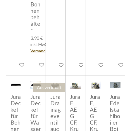
Boh
nen
beh
älte
r
3,90 €
inkl. MwSt zzgl.
Versandkosten
In den Warenkorb
In den Warenkorb
In den Warenkorb
Bei Verfügbarkeit benachrich
In den Warenkorb
In den W
Ausverkauft
Jura
Jura
Jura
Jura
Jura
Jura
Dec
Dec
Dra
E,
E,
Ede
kel
kel
inag
AE
AE
lsta
für
für
eve
G
G
hlbo
Boh
Wa
ntil
CF,
CF,
iler
nen
sser
auc
Kru
Kru
Boil