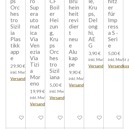
ps
ro
CF
Brü
le,
hitz
Orc
Sup
Boil
hein
Kru
er
hes
era
er
heit
ps,
für
tro
uto
Hei
revi
Del
Imp
Sizil
mat
zun
dier
ong
ress
ia
ica
g,
t
hi,
a S -
Plas
Via
Kru
neu
AE
Seri
tikk
Ven
ps
e
G
e
app
ezia
Orc
Alu
3,90 €
5,00 €
e
Via
hes
kap
inkl. MwSt zzgl.
inkl. MwSt z
Tizi
tro
pe
29,90 €
Versandkosten
Versandko
a
Sizil
9,90 €
inkl. MwSt zzgl.
Mor
iana
Versandkosten
inkl. MwSt zzgl.
eno
5,00 €
Versandkosten
19,99 €
inkl. MwSt zzgl.
inkl. MwSt zzgl.
Versandkosten
Versandkosten
Bei Verfügbarkeit benachrichtigen
Bei Verfügbarkeit benachrichtigen
Bei Verfügbarkeit benachrichtigen
Bei Verfügbarkeit benachrich
In den Warenkorb
In den W