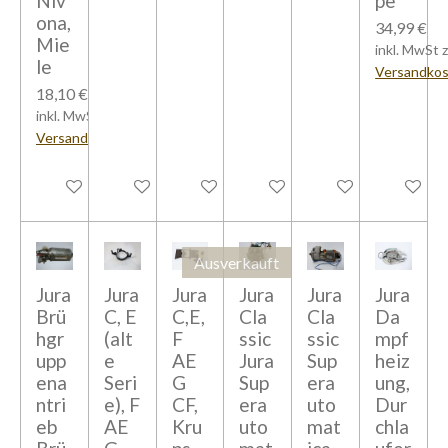
Niv
pe
ona,
34,99 €
Mie
inkl. MwSt z
le
Versandko
18,10 €
inkl. MwSt zzgl.
Versandkosten
In den Warenkorb
Bei Verfügbarkeit benachrichtigen
In den Warenkorb
Bei Verfügbarkeit benachrich
In den Warenkorb
In den W
Ausverkauft
Jura
Jura
Jura
Jura
Jura
Jura
Brü
C, E
C,E,
Cla
Cla
Da
hgr
(alt
F
ssic
ssic
mpf
upp
e
AE
Jura
Sup
heiz
ena
Seri
G
Sup
era
ung,
ntri
e), F
CF,
era
uto
Dur
eb
AE
Kru
uto
mat
chla