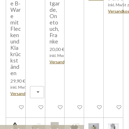
e B-
tgar
inkl. MwSt z
War
de,
Versandko
e
On
mit
eto
Flec
uch,
ken
Fra
und
nke
Kla
20,00 €
krüc
inkl. MwSt zzgl.
kst
Versandkosten
änd
en
29,90 €
inkl. MwSt zzgl.
Versandkosten
In den Warenkorb
In den Warenkorb
In den Warenkorb
In den Warenkorb
In den Warenkorb
Bei Verfü