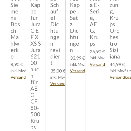
Sie
Kap
Sch
Kap
a E-
zun
me
pe
auf
pe
Seri
g,
ns
für
el
Sat
e,
Kru
Bos
Jura
Dic
z
AE
ps
ch
C E
htu
Dic
G,
Orc
Ma
F X
nge
htu
Kru
hes
hlw
XS S
n
nge
ps
tro
erk
Jura
revi
n
Sizil
26,90 €
e
621
dier
iana
33,99 €
inkl. MwSt zzgl.
00
t
8,90 €
44,99 €
inkl. MwSt zzgl.
Versandkosten
auc
35,00 €
inkl. MwSt zzgl.
Versandkosten
inkl. MwSt z
h
Versandkosten
inkl. MwSt zzgl.
Versandko
für
Versandkosten
AE
G
CF
80-
500
Kru
ps