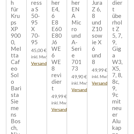
h
ress
her
her
Jura
dier
für
a S
E4,
EN
Z 6,
t
Kru
50-
6
A
8
übe
ps
95
E8
Mic
und
rhol
XP
X
E60
ro
Z10
t Z
900
70-
E80
und
sow
5, 7,
0,
95
J6
A-
ie X
9,
Mel
WE
Seri
6
Gig
45,00 €
tta
6
e
und
a
inkl. MwSt zzgl.
Caf
WE
701
8
W3,
Versandkosten
eo
8
73
X5,
49,99 €
Sol
revi
7, 8,
49,90 €
inkl. MwSt zzgl.
o
dier
8c,
inkl. MwSt zzgl.
Versandkosten
Bari
t
9,
Versandkosten
sta
9c
49,99 €
Sie
mit
inkl. MwSt zzgl.
me
neu
Versandkosten
ns
er
Bos
Alu
ch,
kap