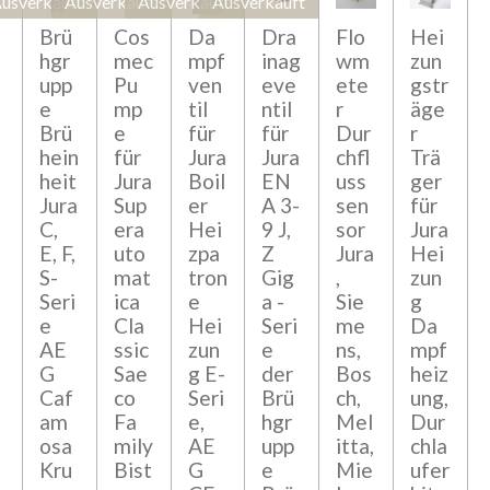
usverkauft
Ausverkauft
Ausverkauft
Ausverkauft
Brü
Cos
Da
Dra
Flo
Hei
hgr
mec
mpf
inag
wm
zun
upp
Pu
ven
eve
ete
gstr
e
mp
til
ntil
r
äge
Brü
e
für
für
Dur
r
hein
für
Jura
Jura
chfl
Trä
heit
Jura
Boil
EN
uss
ger
Jura
Sup
er
A 3-
sen
für
C,
era
Hei
9 J,
sor
Jura
E, F,
uto
zpa
Z
Jura
Hei
S-
mat
tron
Gig
,
zun
Seri
ica
e
a -
Sie
g
e
Cla
Hei
Seri
me
Da
AE
ssic
zun
e
ns,
mpf
G
Sae
g E-
der
Bos
heiz
Caf
co
Seri
Brü
ch,
ung,
am
Fa
e,
hgr
Mel
Dur
osa
mily
AE
upp
itta,
chla
Kru
Bist
G
e
Mie
ufer