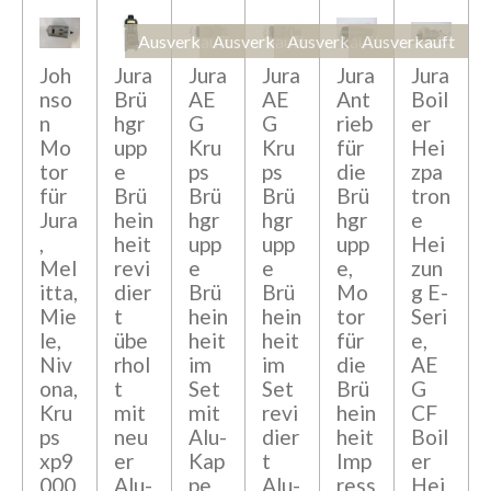
Ausverkauft
Ausverkauft
Ausverkauft
Ausverkauft
Joh
Jura
Jura
Jura
Jura
Jura
nso
Brü
AE
AE
Ant
Boil
n
hgr
G
G
rieb
er
Mo
upp
Kru
Kru
für
Hei
tor
e
ps
ps
die
zpa
für
Brü
Brü
Brü
Brü
tron
Jura
hein
hgr
hgr
hgr
e
,
heit
upp
upp
upp
Hei
Mel
revi
e
e
e,
zun
itta,
dier
Brü
Brü
Mo
g E-
Mie
t
hein
hein
tor
Seri
le,
übe
heit
heit
für
e,
Niv
rhol
im
im
die
AE
ona,
t
Set
Set
Brü
G
Kru
mit
mit
revi
hein
CF
ps
neu
Alu-
dier
heit
Boil
xp9
er
Kap
t
Imp
er
000
Alu-
pe
Alu-
ress
Hei