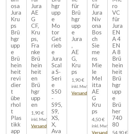
osa
Jura
hgr
für
für
ro
Jura
AE
upp
Brü
Jura
VC
Kru
G
e
hgr
Niv
für
ps
CF,
Mo
upp
ona
Jura
Brü
Kru
tor
e
Bos
EN
hgr
ps,
Get
Jura
ch
A 4
upp
Fra
rieb
,
Sie
EN
e
nke
e
AE
me
A 8
Brü
Brü
Jura
G,
ns
Brü
hein
hein
Scal
Kru
Mie
hein
heit
heit
a S-
ps
le
heit
revi
en
Seri
Mel
Brü
1,90 €
dier
Brü
e
itta
hgr
inkl. MwSt zzgl.
t
hgr
S50
AE
upp
Versandkosten
übe
upp
-
G
e
rhol
en
S95,
Kru
Brü
t
S9,
ps
her
1,90 €
Plas
XS,
740
4,50 €
inkl. MwSt zzgl.
tikk
X,
80
Versandkosten
inkl. MwSt zzgl.
app
Ava
54,90 €
Versandkosten