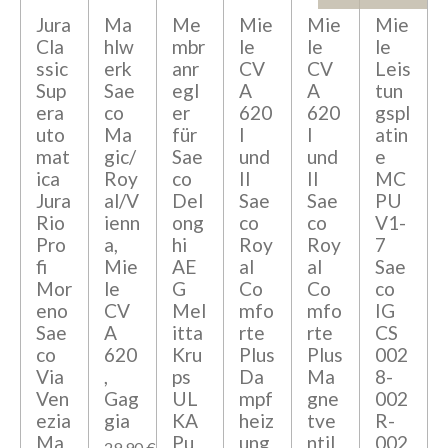
Jura
Ma
Me
Mie
Mie
Mie
Cla
hlw
mbr
le
le
le
ssic
erk
anr
CV
CV
Leis
Sup
Sae
egl
A
A
tun
era
co
er
620
620
gspl
uto
Ma
für
I
I
atin
mat
gic/
Sae
und
und
e
ica
Roy
co
II
II
MC
Jura
al/V
Del
Sae
Sae
PU
Rio
ienn
ong
co
co
V1-
Pro
a,
hi
Roy
Roy
7
fi
Mie
AE
al
al
Sae
Mor
le
G
Co
Co
co
eno
CV
Mel
mfo
mfo
IG
Sae
A
itta
rte
rte
CS
co
620
Kru
Plus
Plus
002
Via
,
ps
Da
Ma
8-
Ven
Gag
UL
mpf
gne
002
ezia
gia
KA
heiz
tve
R-
Ma
Pu
ung
ntil
002
29,90 €