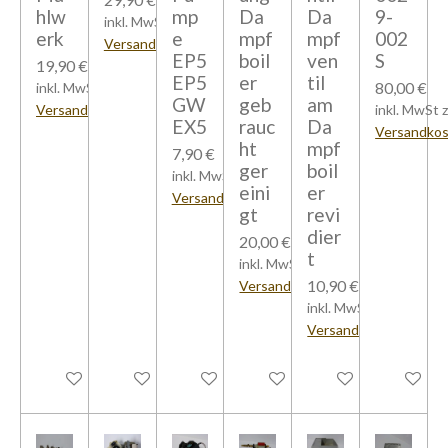
hlw
mp
Da
Da
9-
inkl. MwSt zzgl.
erk
e
mpf
mpf
002
Versandkosten
EP5
boil
ven
S
19,90 €
EP5
er
til
80,00 €
inkl. MwSt zzgl.
GW
geb
am
Versandkosten
inkl. MwSt z
EX5
rauc
Da
Versandko
ht
mpf
7,90 €
ger
boil
inkl. MwSt zzgl.
eini
er
Versandkosten
gt
revi
dier
20,00 €
t
inkl. MwSt zzgl.
10,90 €
Versandkosten
inkl. MwSt zzgl.
Versandkosten
In den Warenkorb
In den Warenkorb
In den Warenkorb
In den Warenkorb
In den Warenkorb
Bei Verfü