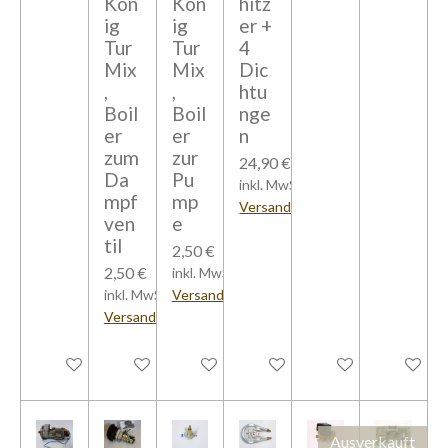
Kön
Kön
hitz
ig
ig
er +
Tur
Tur
4
Mix
Mix
Dic
,
,
htu
Boil
Boil
nge
er
er
n
zum
zur
24,90 €
Da
Pu
inkl. MwSt zzgl.
mpf
mp
Versandkosten
ven
e
til
2,50 €
2,50 €
inkl. MwSt zzgl.
inkl. MwSt zzgl.
Versandkosten
Versandkosten
In den Warenkorb
In den Warenkorb
In den Warenkorb
In den Warenkorb
Bei Verfügbarkeit 
Bei Verfü
Ausverkauft