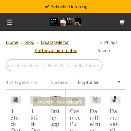
Schnelle Lieferung
Zum
Hauptinhalt
springen
Home
»
Shop
»
Ersatzteile für
»
Philips,
Kaffeevollautomaten
Saeco
zurück nach Ersatzteile für Kaffeevollautomaten
151 Ergebnisse
Sortieren:
Ausverkauft
Ausverkauft
1
1
Brü
Cos
Da
Da
Stü
Stü
hgr
mec
mfh
mpf
ck
ck
upp
Pu
eizu
ven
Oet
Oet
e
mp
ng
til