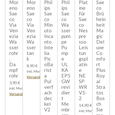
Mor
Mor
Phil
Phil
Plat
Sae
eno
eno
ips
ips
ine
co
Sae
Sae
Sae
Sae
für
Brü
co
co
co
co
Sae
hein
Via
Via
Min
Wa
co
heit
Ven
Ven
uto
sser
Nes
Ma
ezia
ezia
Inca
pum
pre
gic
Wa
Wa
nto
pe
sso
Del
sser
sser
Inte
Pu
Leis
uxe
rohr
tan
lia
mp
tun
Co
,
k
Pic
e
gspl
mfo
Da
oBa
UL
atin
rt
8,90 €
mpf
rist
KA
e
Plus
inkl. MwSt zzgl.
rohr
a
EP5
NE
Roy
Versandkosten
Pul
GW
SP
al
3,90 €
verf
revi
WR
Stra
inkl. MwSt zzgl.
ach
dier
V1-
tos
Versandkosten
dec
t
2
Bos
kel
Me
ch
14,90 €
V2
mbr
Sie
inkl. MwSt zzgl.