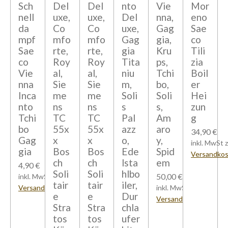
Sch
Del
Del
nto
Vie
Mor
nell
uxe,
uxe,
Del
nna,
eno
da
Co
Co
uxe,
Gag
Sae
mpf
mfo
mfo
Gag
gia,
co
Sae
rte,
rte,
gia
Kru
Tili
co
Roy
Roy
Tita
ps,
zia
Vie
al,
al,
niu
Tchi
Boil
nna
Sie
Sie
m,
bo,
er
Inca
me
me
Soli
Soli
Hei
nto
ns
ns
s
s,
zun
Tchi
TC
TC
Pal
Am
g
bo
55x
55x
azz
aro
34,90 €
Gag
x
x
o,
y,
inkl. MwSt z
gia
Bos
Bos
Ede
Spid
Versandko
ch
ch
lsta
em
4,90 €
Soli
Soli
hlbo
50,00 €
inkl. MwSt zzgl.
tair
tair
iler,
Versandkosten
inkl. MwSt zzgl.
e
e
Dur
Versandkosten
Stra
Stra
chla
tos
tos
ufer