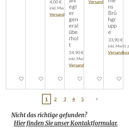
anr
me
4,00 €
Versandkosten
egl
ns
inkl. MwSt zzgl.
er
Brü
Versandkosten
gen
hgr
eral
upp
übe
e
rhol
33,90 €
t
inkl. MwSt z
14,90 €
Versandko
inkl. MwSt zzgl.
Versandkosten
In den Warenkorb
In den Warenkorb
In den Warenkorb
In den Warenkorb
In den Warenkorb
Bei Verfü
1
2
3
4
5
Nicht das richtige gefunden?
Hier finden Sie unser Kontaktformular.