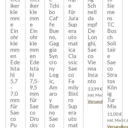
iker
iker
Tchi
e
Sch
Sie
kle
kle
bo
für
nell
me
mm
mm
Caf
Jura
da
ns
e
e
fe
Sup
mpf
TC
Ein
Ein
Bue
era
De
Bos
ohr
ohr
no,
uto
Lon
ch
kle
kle
Gag
mat
ghi,
Soli
mm
mm
gia
ica
Sae
tair
en
en
Syn
Cla
co
e
Ede
Ede
cro
ssic
Vie
Sae
lsta
lsta
ny
Sae
nna
co
hl
hl
Log
co
Inca
Stra
5,7
7,5-
ic,
Fa
nto
tos
-
9,5
Am
mily
Kön
13,99 €
7,0
mm
aro
Bist
ig
inkl. MwSt zzgl.
mm
für
y
ro
Tur
Versandkosten
für
Sae
Bue
Sup
Mix
Sae
co
no
era
11,00 €
co
Dru
Sae
uto
inkl. MwSt z
Pu
cks
co
mat
Versandko