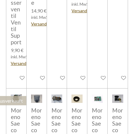
sser
e
inkl. MwSt zzgl.
ven
14,90 €
Versandkosten
til
inkl. MwSt zzgl.
Ven
Versandkosten
til
Sup
port
9,90 €
inkl. MwSt zzgl.
Versandkosten
In den Warenkorb
In den Warenkorb
In den Warenkorb
In den Warenkorb
In den Warenkorb
In den W
usverkauft
Mor
Mor
Mor
Mor
Mor
Mor
eno
eno
eno
eno
eno
eno
Sae
Sae
Sae
Sae
Sae
Sae
co
co
co
co
co
co