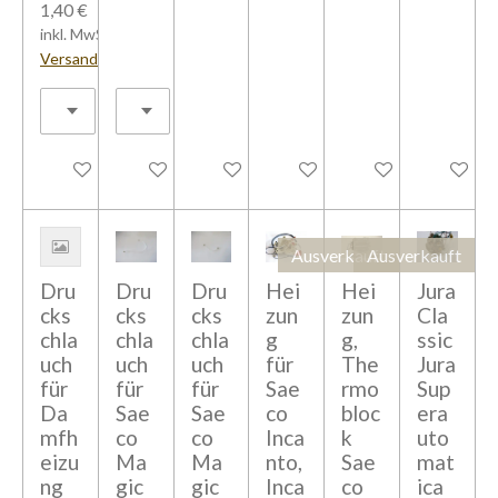
1,40 €
inkl. MwSt zzgl.
Versandkosten
In den Warenkorb
In den Warenkorb
Bei Verfügbarkeit benachrichtigen
Bei Verfügbarkeit benachrich
In den Warenkorb
In den W
Ausverkauft
Ausverkauft
Dru
Dru
Dru
Hei
Hei
Jura
cks
cks
cks
zun
zun
Cla
chla
chla
chla
g
g,
ssic
uch
uch
uch
für
The
Jura
für
für
für
Sae
rmo
Sup
Da
Sae
Sae
co
bloc
era
mfh
co
co
Inca
k
uto
eizu
Ma
Ma
nto,
Sae
mat
ng
gic
gic
Inca
co
ica