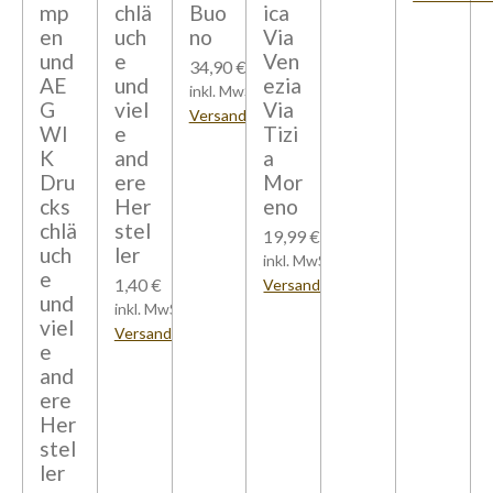
mp
chlä
Buo
ica
en
uch
no
Via
und
e
Ven
34,90 €
AE
und
ezia
inkl. MwSt zzgl.
G
viel
Via
Versandkosten
WI
e
Tizi
K
and
a
Dru
ere
Mor
cks
Her
eno
chlä
stel
19,99 €
uch
ler
inkl. MwSt zzgl.
e
1,40 €
Versandkosten
und
inkl. MwSt zzgl.
viel
Versandkosten
e
and
ere
Her
stel
ler