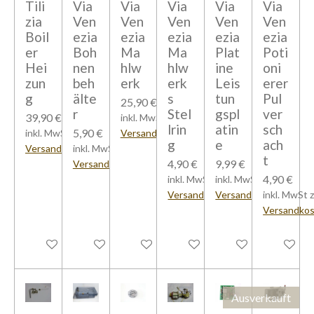
Tili
Via
Via
Via
Via
Via
zia
Ven
Ven
Ven
Ven
Ven
Boil
ezia
ezia
ezia
ezia
ezia
er
Boh
Ma
Ma
Plat
Poti
Hei
nen
hlw
hlw
ine
oni
zun
beh
erk
erk
Leis
erer
g
älte
s
tun
Pul
25,90 €
r
Stel
gspl
ver
39,90 €
inkl. MwSt zzgl.
lrin
atin
sch
5,90 €
inkl. MwSt zzgl.
Versandkosten
g
e
ach
Versandkosten
inkl. MwSt zzgl.
t
4,90 €
9,99 €
Versandkosten
4,90 €
inkl. MwSt zzgl.
inkl. MwSt zzgl.
Versandkosten
Versandkosten
inkl. MwSt z
Versandko
Bei Verfügbarkeit benachrichtigen
In den Warenkorb
In den Warenkorb
In den Warenkorb
In den Warenkorb
In den W
Ausverkauft