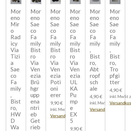
Mor
Mor
Mor
Mor
Mor
Mor
eno
eno
eno
eno
eno
eno
Mir
Sae
Sae
Sae
Sae
Sae
o
co
co
co
co
co
Rad
Fa
Fa
Fa
Fa
Fa
icy
mily
mily
mily
mily
mily
Via
Bist
Bist
Bist
,
,
Tizi
ro
ro
ro
Bist
Bist
a
Via
Via
Via
ro,
ro,
Sae
Ven
Ven
Ven
Abt
Tro
co
ezia
ezia
ezia
ropf
pfgi
Fa
Brü
Poti
UL
sch
tter
mily
hgr
oni
KA
ale
4,90 €
,
upp
erer
Pu
4,90 €
inkl. MwSt z
Bist
ena
mp
9,90 €
inkl. MwSt zzgl.
Versandko
ro,
ntri
e
inkl. MwSt zzgl.
Versandkosten
HW
eb
EX
Versandkosten
D
Get
5
Wa
rieb
9,90 €