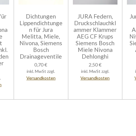
für
Dichtungen
JURA Federn,
Ju
Lippendichtunge
Druckschlauchkl
ona
n für Jura
ammer Klammer
A
e
Melitta, Miele,
AEG CF Krups
Ni
t
Nivona, Siemens
Siemens Bosch
Si
kl.
Bosch
Miele Nivona
 den
Drainageventile
Dehlonghi
er
0,70 €
2,50 €
inkl. MwSt zzgl.
inkl. MwSt zzgl.
.
Versandkosten
Versandkosten
n