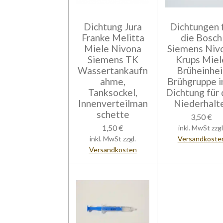
Dichtung Jura
Dichtungen 
Franke Melitta
die Bosch
Miele Nivona
Siemens Niv
Siemens TK
Krups Miel
Wassertankaufn
Brüheinhei
ahme,
Brühgruppe in
Tanksockel,
Dichtung für
Innenverteilman
Niederhalt
schette
3,50 €
1,50 €
inkl. MwSt zzgl
inkl. MwSt zzgl.
Versandkoste
Versandkosten