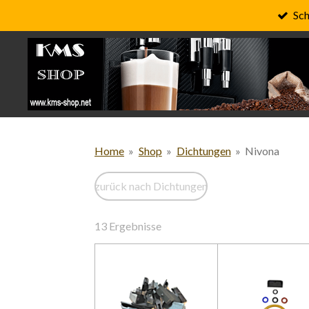
Sch
Zum
Hauptinhalt
springen
Home
»
Shop
»
Dichtungen
»
Nivona
zurück nach Dichtungen
13 Ergebnisse