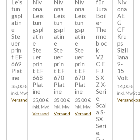
Leis
Niv
Niv
Niv
für
Niv
tun
ona
ona
ona
Jura
ona
gspl
Leis
Leis
Leis
Boil
AE
atin
tun
tun
tun
er
G
e
gspl
gspl
gspl
The
CF
Ste
atin
atin
atin
rmo
Kru
uer
e
e
e
bloc
ps
prin
Ste
Ste
Ste
k
Sizil
t EF
uer
uer
uer
V2
iana
669
prin
prin
prin
C E
9-
Plat
t EF
t EF
t EF
F J
15
ine
668
670
670
S X
Volt
Plat
Plat
Plat
Z X-
35,00 €
14,00 €
ine
ine
ine
Seri
inkl. MwSt zzgl.
inkl. MwSt z
e,
35,00 €
35,00 €
35,00 €
Versandkosten
Versandko
Scal
inkl. MwSt zzgl.
inkl. MwSt zzgl.
inkl. MwSt zzgl.
a S-
Versandkosten
Versandkosten
Versandkosten
SX
Seri
e,
Fra