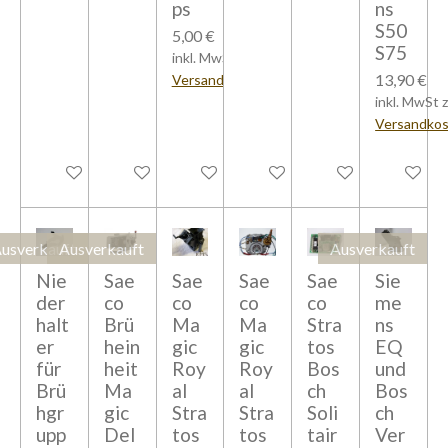
ps
ns
S50
5,00 €
S75
inkl. MwSt zzgl.
13,90 €
Versandkosten
inkl. MwSt z
Versandko
Bei Verfügbarkeit benachrichtigen
In den Warenkorb
In den Warenkorb
In den Warenkorb
In den Warenkorb
In den W
usverkauft
Ausverkauft
Ausverkauft
Nie
Sae
Sae
Sae
Sae
Sie
der
co
co
co
co
me
halt
Brü
Ma
Ma
Stra
ns
er
hein
gic
gic
tos
EQ
für
heit
Roy
Roy
Bos
und
Brü
Ma
al
al
ch
Bos
hgr
gic
Stra
Stra
Soli
ch
upp
Del
tos
tos
tair
Ver