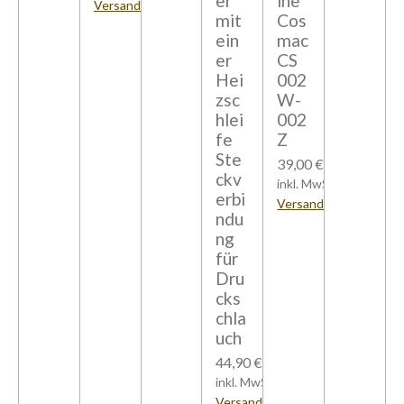
er
ine
Versandkosten
mit
Cos
ein
mac
er
CS
Hei
002
zsc
W-
hlei
002
fe
Z
Ste
39,00 €
ckv
inkl. MwSt zzgl.
erbi
Versandkosten
ndu
ng
für
Dru
cks
chla
uch
44,90 €
inkl. MwSt zzgl.
Versandkosten