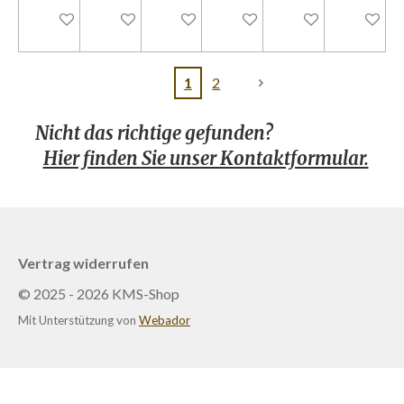
Bei Verfügbarkeit benachrichtigen
Bei Verfügbarkeit benachrichtigen
Bei Verfügbarkeit benachrichtigen
In den Warenkorb
Bei Verfügbarkeit 
In den W
1
2
Nicht das richtige gefunden?
Hier finden Sie unser Kontaktformular.
Vertrag widerrufen
© 2025 - 2026 KMS-Shop
Mit Unterstützung von
Webador