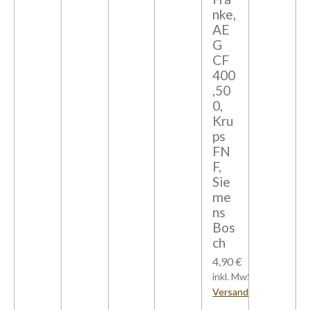
nke,
AE
G
CF
400
,50
0,
Kru
ps
FN
F,
Sie
me
ns
Bos
ch
4,90 €
inkl. MwSt zzgl.
Versandkosten