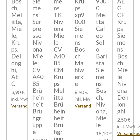
Bos
Sie
me
Kru
900
AE
ch,
me
ns
ps
0,
G
Mel
ns
TK
xp9
Mel
CF
itta,
Sur
Niv
000
tta
Kru
Mie
pre
ona
Sie
Caf
ps
le,
sso
Mie
me
eo
Sie
Kru
Niv
le
ns
Sol
me
ps,
ona
CV
Bos
o
ns
Del
Mie
A40
ch
Bari
Bos
ong
le
85
Ma
sta
ch
hi,
CV
CM
hlw
Sie
Mie
AE
A40
Kru
erk
me
le
G
85
ps
e
ns
Niv
Brü
Mel
Bos
ona
3,90 €
8,90 €
hein
itta
ch,
Deh
inkl. MwSt zzgl.
inkl. MwSt zzgl.
heit
Brü
Niv
lon
Versandkosten
Versandkosten
Brü
hein
ona,
ghi
hgr
heit
Mie
2,50 €
upp
Brü
le
inkl. MwSt z
e
hgr
18,10 €
Versandko
upp