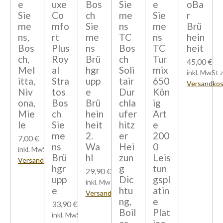
e
uxe
Bos
Sie
e
oBa
Sie
Co
ch
me
Sie
r
me
mfo
Sie
ns
me
Brü
ns,
rt
me
TC
ns
hein
Bos
Plus
ns
Bos
TC
heit
ch,
Roy
Brü
ch
Tur
45,00 €
Mel
al
hgr
Soli
mix
inkl. MwSt z
itta,
Stra
upp
tair
650
Versandko
Niv
tos
e
Dur
Kön
ona,
Bos
Brü
chla
ig
Mie
ch
hein
ufer
Art
le
Sie
heit
hitz
e
me
2.
er
200
7,00 €
ns
Wa
Hei
0
inkl. MwSt zzgl.
Brü
hl
zun
Leis
Versandkosten
hgr
g
tun
29,90 €
upp
Dic
gspl
inkl. MwSt zzgl.
e
htu
atin
Versandkosten
ng,
e
33,90 €
Boil
Plat
inkl. MwSt zzgl.