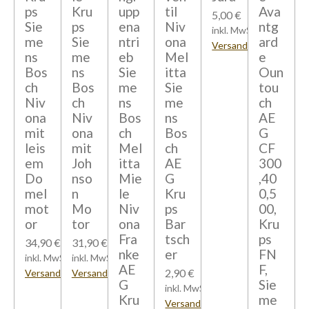
ps
Kru
upp
til
Ava
5,00 €
Sie
ps
ena
Niv
ntg
inkl. MwSt zzgl.
me
Sie
ntri
ona
ard
Versandkosten
ns
me
eb
Mel
e
Bos
ns
Sie
itta
Oun
ch
Bos
me
Sie
tou
Niv
ch
ns
me
ch
ona
Niv
Bos
ns
AE
mit
ona
ch
Bos
G
leis
mit
Mel
ch
CF
em
Joh
itta
AE
300
Do
nso
Mie
G
,40
mel
n
le
Kru
0,5
mot
Mo
Niv
ps
00,
or
tor
ona
Bar
Kru
Fra
tsch
ps
34,90 €
31,90 €
nke
er
FN
inkl. MwSt zzgl.
inkl. MwSt zzgl.
AE
F,
2,90 €
Versandkosten
Versandkosten
G
Sie
inkl. MwSt zzgl.
Kru
me
Versandkosten