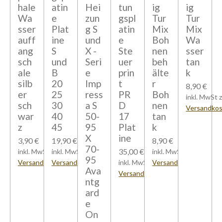
hale
atin
Hei
tun
ig
ig
Wa
e
zun
gspl
Tur
Tur
sser
Plat
g S
atin
Mix
Mix
auff
ine
und
e
Boh
Wa
ang
S
X -
Ste
nen
sser
sch
und
Seri
uer
beh
tan
ale
B
e
prin
älte
k
silb
20
Imp
t
r
8,90 €
er
25
ress
PR
Boh
inkl. MwSt z
sch
30
a S
D
nen
Versandko
war
40
50-
17
tan
z
45
95
Plat
k
X
ine
3,90 €
19,90 €
8,90 €
70-
35,00 €
inkl. MwSt zzgl.
inkl. MwSt zzgl.
inkl. MwSt zzgl.
95
Versandkosten
Versandkosten
inkl. MwSt zzgl.
Versandkosten
Ava
Versandkosten
ntg
ard
e
On