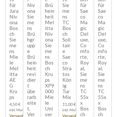
für
Niv
Brü
Sie
für
für
Jura
ona
hein
me
Sae
Sae
Niv
Sie
heit
ns
co
co
ona
me
Mel
TC
Ma
Ma
Bos
ns
itta
Bos
gic
gic
ch
Brü
Niv
ch
Del
Del
Sie
hgr
ona
Soli
uxe,
uxe,
me
upp
Sie
tair
Co
Co
ns
e
me
e
mfo
mfo
Mie
Brü
ns
Sae
rte,
rte,
le
hein
Bos
co
Roy
Roy
Mel
heit
ch
Stra
al,
al,
itta
revi
Kru
tos
Sie
Sie
AE
dier
ps
Kön
me
me
G
t
XP9
ig
ns
ns
Kru
übe
000
Tur
TC
TC
ps
rarb
Mie
Mix
55x
55x
eite
le
x
x
4,50 €
11,00 €
t,
Uni
Bos
Bos
inkl. MwSt zzgl.
inkl. MwSt zzgl.
Ver
ver
ch
ch
Versandkosten
Versandkosten