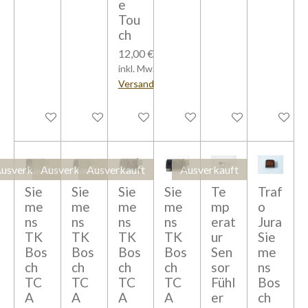
e
Tou
ch
12,00 €
inkl. MwSt zzgl.
Versandkosten
In den Warenkorb
In den Warenkorb
In den Warenkorb
Bei Verfügbarkeit benachrich
In den Warenkorb
Bei Verfü
usverkauft
Ausverkauft
Ausverkauft
Ausverkauft
Sie
Sie
Sie
Sie
Te
Traf
me
me
me
me
mp
o
ns
ns
ns
ns
erat
Jura
TK
TK
TK
TK
ur
Sie
Bos
Bos
Bos
Bos
Sen
me
ch
ch
ch
ch
sor
ns
TC
TC
TC
TC
Fühl
Bos
A
A
A
A
er
ch