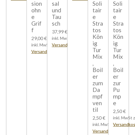
sion
sal
Soli
Soli
ohn
und
tair
tair
e
Tau
e
e
Grif
sch
Stra
Stra
f
tos
tos
37,99 €
Kön
Kön
29,00 €
inkl. MwSt zzgl.
ig
ig
inkl. MwSt zzgl.
Versandkosten
Tur
Tur
Versandkosten
Mix
Mix
,
,
Boil
Boil
er
er
zum
zur
Da
Pu
mpf
mp
ven
e
til
2,50 €
2,50 €
inkl. MwSt z
inkl. MwSt zzgl.
Versandko
Versandkosten