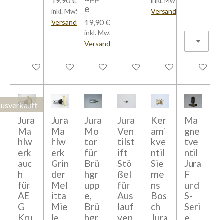
19,90 €
inkl. MwSt zzgl.
e
inkl. MwSt zzgl.
Versandkosten
19,90 €
Versandkosten
inkl. MwSt zzgl.
Versandkosten
In den Warenkorb
In den Warenkorb
In den Warenkorb
In den Warenkorb
In den Warenkorb
In den W
usverkauft
Jura
Jura
Jura
Jura
Ker
Ma
Ma
Ma
Mo
Ven
ami
gne
hlw
hlw
tor
tilst
kve
tve
erk
erk
für
ift
ntil
ntil
auc
Grin
Brü
Stö
Sie
Jura
h
der
hgr
ßel
me
F
für
Mel
upp
für
ns
und
AE
itta
e,
Aus
Bos
S-
G
Mie
Brü
lauf
ch
Seri
Kru
le
hgr
ven
Jura
e