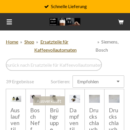
Schnelle Lieferung
Zum
Hauptinhalt
springen
Home
»
Shop
»
Ersatzteile für
»
Siemens,
Kaffeevollautomaten
Bosch
zurück nach Ersatzteile für Kaffeevollautomaten
39 Ergebnisse
Sortieren:
Ausverkauft
Aus
Bos
Brü
Da
Dru
Dru
lauf
ch
hgr
mpf
cks
cks
ven
Nef
upp
ven
chla
chla
til
f
e
til
uch
uch