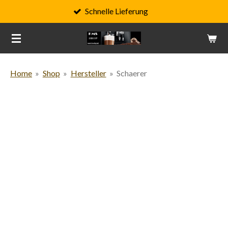
Schnelle Lieferung
Zum
Hauptinhalt
springen
Home
»
Shop
»
Hersteller
»
Schaerer