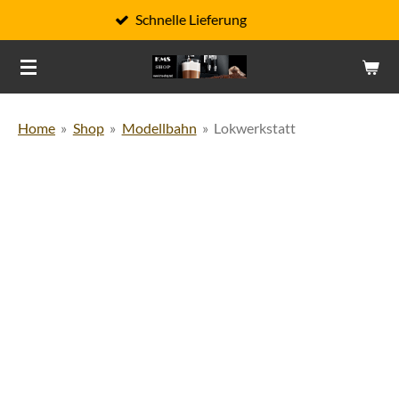
Schnelle Lieferung
Zum
Hauptinhalt
springen
Home
»
Shop
»
Modellbahn
»
Lokwerkstatt