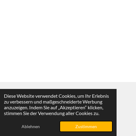
Diese Website verwendet Cookies, um Ihr Erlebnis
Vertrag widerrufen
zu verbessern und maßgeschneiderte Werbung
anzuzeigen. Indem Sie auf „Akzeptieren“ klicken,
© 2025 - 2026 KMS-Shop
stimmen Sie der Verwendung aller Cookies zu.
Mit Unterstützung von
Webador
Ablehnen
Zustimmen