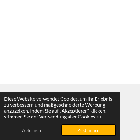
Diese Website verwendet Cookies, um Ihr Erlebnis
Vertrag widerrufen
zu verbessern und maßgeschneiderte Werbung
anzuzeigen. Indem Sie auf „Akzeptieren“ klicken,
© 2025 - 2026 KMS-Shop
stimmen Sie der Verwendung aller Cookies zu.
Mit Unterstützung von
Webador
Ablehnen
Zustimmen