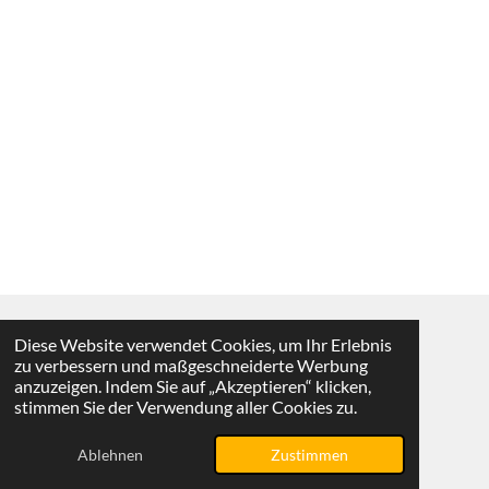
Diese Website verwendet Cookies, um Ihr Erlebnis
Vertrag widerrufen
zu verbessern und maßgeschneiderte Werbung
anzuzeigen. Indem Sie auf „Akzeptieren“ klicken,
© 2025 - 2026 KMS-Shop
stimmen Sie der Verwendung aller Cookies zu.
Mit Unterstützung von
Webador
Ablehnen
Zustimmen