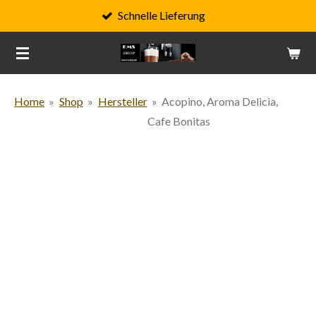
Schnelle Lieferung
Zum
Hauptinhalt
springen
Home
»
Shop
»
Hersteller
»
Acopino, Aroma Delicia,
Cafe Bonitas