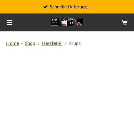
Schnelle Lieferung
Zum
Hauptinhalt
springen
Home
»
Shop
»
Hersteller
»
Krups