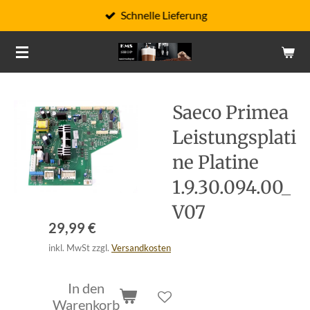
Schnelle Lieferung
Zum
Hauptinhalt
springen
Saeco Primea
Leistungsplati
ne Platine
1.9.30.094.00_
V07
29,99 €
inkl. MwSt zzgl.
Versandkosten
In den
Warenkorb