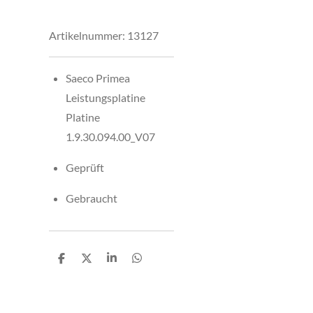
Artikelnummer:
13127
Saeco Primea
Leistungsplatine
Platine
1.9.30.094.00_V07
Geprüft
Gebraucht
T
T
T
T
e
e
e
e
i
i
i
i
l
l
l
l
e
e
e
e