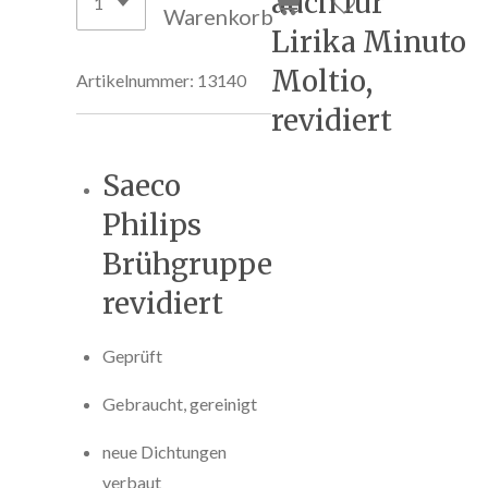
auch für
Warenkorb
Lirika Minuto
Moltio,
Artikelnummer:
13140
revidiert
Saeco
Philips
Brühgruppe
revidiert
Geprüft
Gebraucht, gereinigt
neue Dichtungen
verbaut