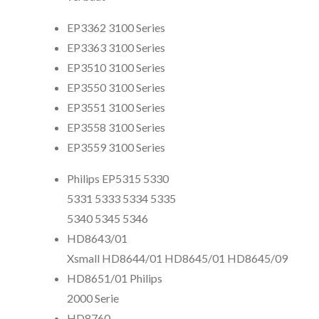
EP3362 3100 Series
EP3363 3100 Series
EP3510 3100 Series
EP3550 3100 Series
EP3551 3100 Series
EP3558 3100 Series
EP3559 3100 Series
Philips EP5315 5330
5331 5333 5334 5335
5340 5345 5346
HD8643/01
Xsmall HD8644/01 HD8645/01 HD8645/09
HD8651/01 Philips
2000 Serie
HD8760