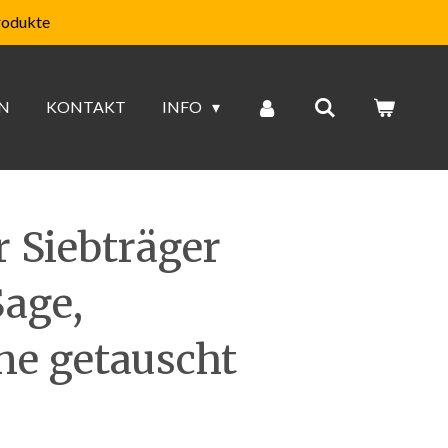
rodukte
N
KONTAKT
INFO
r Siebträger
age,
ne getauscht