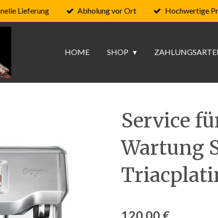
nelle Lieferung
Abholung vor Ort
Hochwertige P
HOME
SHOP
ZAHLUNGSARTE
Service fü
Wartung S
Triacplati
120,00 €