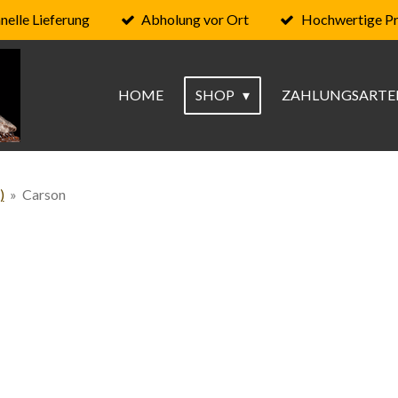
nelle Lieferung
Abholung vor Ort
Hochwertige P
HOME
SHOP
ZAHLUNGSARTE
)
»
Carson