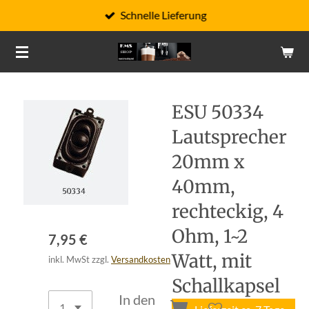
Schnelle Lieferung
Zum
Hauptinhalt
springen
ESU 50334
Lautsprecher
20mm x
40mm,
rechteckig, 4
Ohm, 1~2
7,95 €
Watt, mit
inkl. MwSt zzgl.
Versandkosten
Schallkapsel
In den