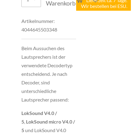
Lieferzeit ca. 7 Tage.
Warenkorb
Wir bestellen bei ESU.
Artikelnummer:
4044645503348
Beim Aussuchen des
Lautsprechers ist der
verwendete Decodertyp
entscheidend. Je nach
Decoder, sind
unterschiedliche
Lautsprecher passend:
LokSound V4.0 /
5
,
LokSound micro V4.0 /
5
und
LokSound V4.0