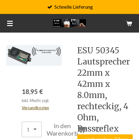
Schnelle Lieferung
Zum
Hauptinhalt
springen
ESU 50345
Lautsprecher
22mm x
42mm x
18,95 €
8.0mm,
inkl. MwSt zzgl.
rechteckig, 4
Versandkosten
Ohm,
In den
Bassreflex
Warenkorb