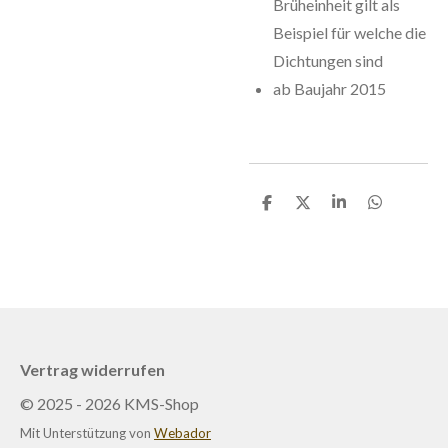
Brüheinheit gilt als
Beispiel für welche die
Dichtungen sind
ab Baujahr 2015
T
T
T
T
e
e
e
e
i
i
i
i
l
l
l
l
e
e
e
e
n
n
n
n
Vertrag widerrufen
© 2025 - 2026 KMS-Shop
Mit Unterstützung von
Webador