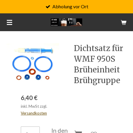
Abholung vor Ort
Zum
Hauptinhalt
springen
Dichtsatz für
WMF 950S
Brüheinheit
Brühgruppe
6,40 €
inkl. MwSt zzgl.
Versandkosten
In den