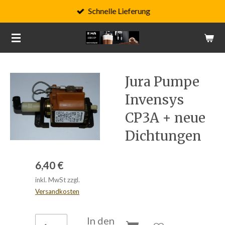
Schnelle Lieferung
Zum
Hauptinhalt
springen
Jura Pumpe
Invensys
CP3A + neue
Dichtungen
6,40 €
inkl. MwSt zzgl.
Versandkosten
In den