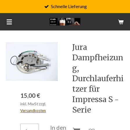
Schnelle Lieferung
Zum
Hauptinhalt
springen
Jura
Dampfheizun
g,
Durchlauferhi
tzer für
15,00 €
Impressa S -
inkl. MwSt zzgl.
Serie
Versandkosten
In den