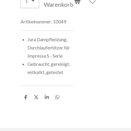
Warenkorb
Artikelnummer:
10049
Jura Dampfheizung,
Durchlauferhitzer für
Impressa S - Serie
Gebraucht, gereinigt,
entkalkt, getestet
T
T
T
T
e
e
e
e
i
i
i
i
l
l
l
l
e
e
e
e
n
n
n
n