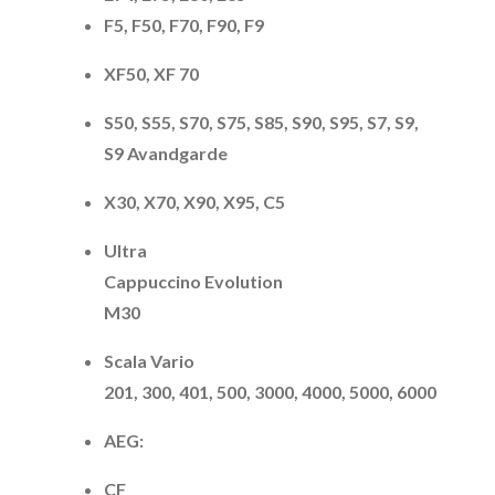
F5, F50, F70, F90, F9
XF50, XF 70
S50, S55, S70, S75, S85, S90, S95, S7, S9,
S9 Avandgarde
X30, X70, X90, X95, C5
Ultra
Cappuccino Evolution
M30
Scala Vario
201, 300, 401, 500, 3000, 4000, 5000, 6000
AEG:
CF