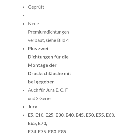
Geprüft
Neue
Premiumdichtungen
verbaut, siehe Bild 4
Plus zwei
Dichtungen für die
Montage der
Druckschläuche mit
bei gegeben
Auch für Jura E, C, F
und S-Serie
Jura
E5, E10, E25, E30, E40, E45, E50, E55, E60,
E65, E70,
E74, E75, E80, E85