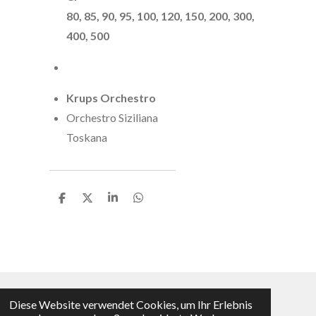
80, 85, 90, 95, 100, 120, 150, 200, 300,
400, 500
Krups Orchestro
Orchestro Siziliana
Toskana
T
T
T
T
e
e
e
e
i
i
i
i
l
l
l
l
e
e
e
e
n
n
n
n
Diese Website verwendet Cookies, um Ihr Erlebnis
Vertrag widerrufen