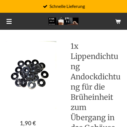
Schnelle Lieferung
Zum
Hauptinhalt
springen
1x
Lippendichtu
ng
Andockdichtu
ng für die
Brüheinheit
zum
Übergang in
1,90 €