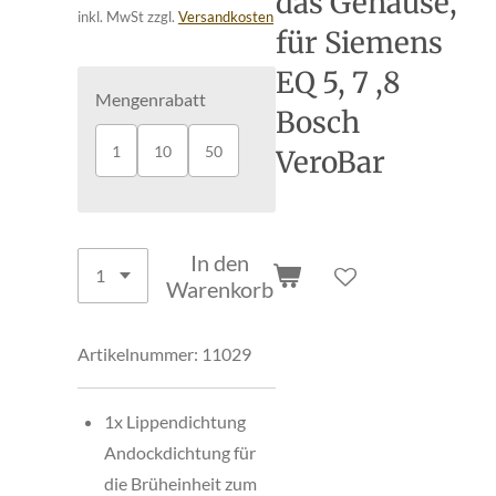
das Gehäuse,
inkl. MwSt zzgl.
Versandkosten
für Siemens
EQ 5, 7 ,8
Mengenrabatt
Bosch
1
10
50
VeroBar
In den
Warenkorb
Artikelnummer:
11029
1x Lippendichtung
Andockdichtung für
die Brüheinheit zum