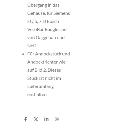
Übergang in das
Gehäuse, für Siemens
EQ 5, 7 ,8 Bosch
VeroBar Baugleiche
von Gaggenau und
Neff
Für Andockstück und
Andocktrichter wie
auf Bild 2. Dieses
Stück ist nicht im
Lieferumfang
enthalten
T
T
T
T
e
e
e
e