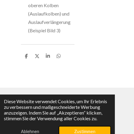
oberen Kolben
(Auslaufkolben) und
Auslaufverlängerung
(Beispiel Bild 3)
T
T
T
T
e
e
e
e
i
i
i
i
l
l
l
l
e
e
e
e
n
n
n
n
Diese Website verwendet Cookies, um Ihr Erlebnis
Vertrag widerrufen
zu verbessern und maßgeschneiderte Werbung
anzuzeigen. Indem Sie auf „Akzeptieren“ klicken,
© 2025 - 2026 KMS-Shop
stimmen Sie der Verwendung aller Cookies zu.
Mit Unterstützung von
Webador
Ablehnen
Zustimmen