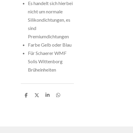
Es handelt sich hierbei
nicht um normale
Silikondichtungen, es
sind
Premiumdichtungen
Farbe Gelb oder Blau
Für Schaerer WMF
Solis Wittenborg
Brüheinheiten
T
T
T
T
e
e
e
e
i
i
i
i
l
l
l
l
e
e
e
e
n
n
n
n