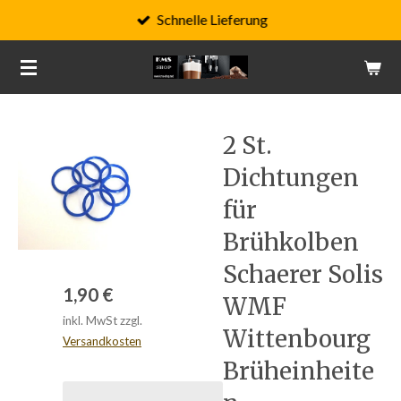
Schnelle Lieferung
Zum
Hauptinhalt
springen
2 St.
Dichtungen
für
Brühkolben
Schaerer Solis
1,90 €
WMF
inkl. MwSt zzgl.
Wittenbourg
Versandkosten
Brüheinheite