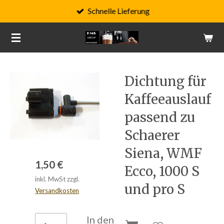
Schnelle Lieferung
Zum
Hauptinhalt
springen
Dichtung für
Kaffeeauslauf
passend zu
Schaerer
Siena, WMF
1,50 €
Ecco, 1000 S
inkl. MwSt zzgl.
und pro S
Versandkosten
In den