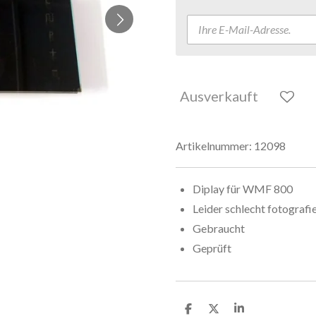
Ausverkauft
Artikelnummer:
12098
Diplay für WMF 800
Leider schlecht fotografi
Gebraucht
Geprüft
T
T
T