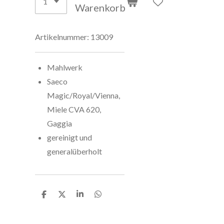
Warenkorb
Artikelnummer:
13009
Mahlwerk
Saeco
Magic/Royal/Vienna,
Miele CVA 620,
Gaggia
gereinigt und
generalüberholt
T
T
T
T
e
e
e
e
i
i
i
i
l
l
l
l