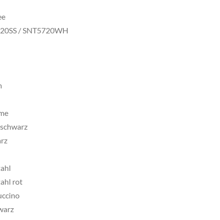
ee
720SS / SNT5720WH
m
ome
tschwarz
rz
ahl
ahl rot
uccino
warz