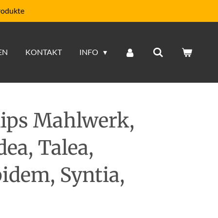
rodukte
EN
KONTAKT
INFO
lips Mahlwerk,
ea, Talea,
idem, Syntia,