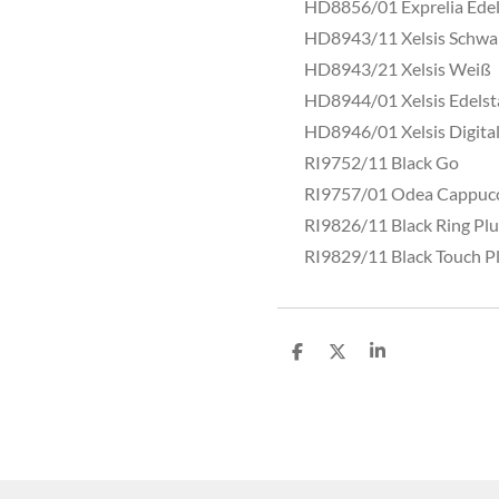
HD8856/01 Exprelia Edel
HD8943/11 Xelsis Schwa
HD8943/21 Xelsis Weiß
HD8944/01 Xelsis Edelst
HD8946/01 Xelsis Digital
RI9752/11 Black Go
RI9757/01 Odea Cappucc
RI9826/11 Black Ring Plu
RI9829/11 Black Touch P
T
T
T
e
e
e
i
i
i
l
l
l
e
e
e
n
n
n