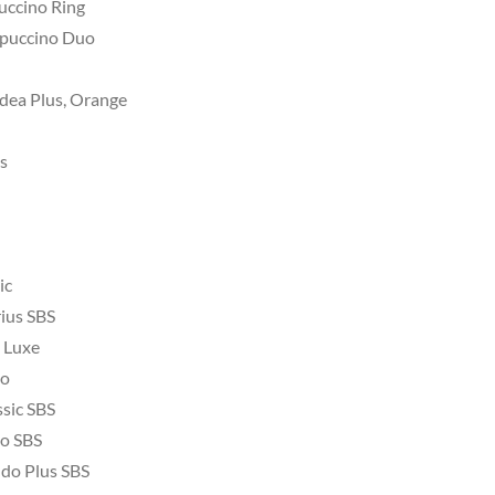
ccino Ring
puccino Duo
ea Plus, Orange
s
ic
ius SBS
 Luxe
do
sic SBS
o SBS
do Plus SBS