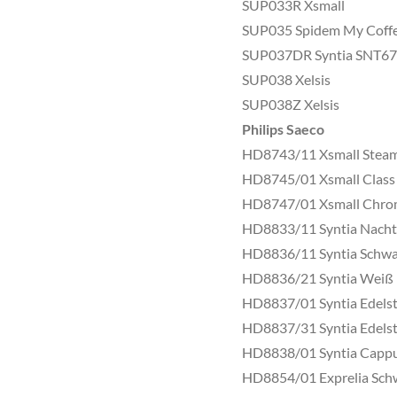
SUP033R Xsmall
SUP035 Spidem My Coff
SUP037DR Syntia SNT6
SUP038 Xelsis
SUP038Z Xelsis
Philips Saeco
HD8743/11 Xsmall Stea
HD8745/01 Xsmall Class
HD8747/01 Xsmall Chr
HD8833/11 Syntia Nach
HD8836/11 Syntia Schwa
HD8836/21 Syntia Weiß
HD8837/01 Syntia Edelst
HD8837/31 Syntia Edelst
HD8838/01 Syntia Capp
HD8854/01 Exprelia Sch