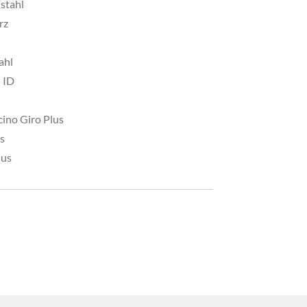
stahl
rz
ahl
 ID
ino Giro Plus
s
lus