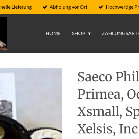
nelle Lieferung
Abholung vor Ort
Hochwertige P
HOME
SHOP
ZAHLUNGSART
Saeco Phi
Primea, Od
Xsmall, Sp
Xelsis, Inc