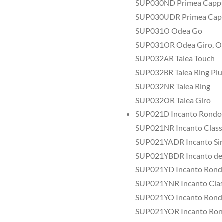
SUP030ND Primea Cappu
SUP030UDR Primea Cap
SUP031O Odea Go
SUP031OR Odea Giro, Od
SUP032AR Talea Touch
SUP032BR Talea Ring Plu
SUP032NR Talea Ring
SUP032OR Talea Giro
SUP021D Incanto Rondo
SUP021NR Incanto Class
SUP021YADR Incanto Sir
SUP021YBDR Incanto de
SUP021YD Incanto Ron
SUP021YNR Incanto Clas
SUP021YO Incanto Rond
SUP021YOR Incanto Ron