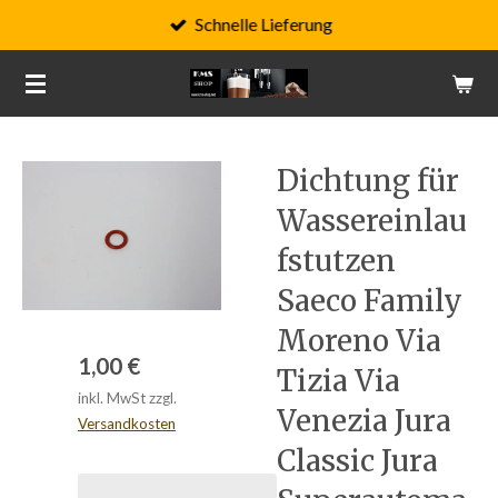
Schnelle Lieferung
Zum
Hauptinhalt
springen
Dichtung für
Wassereinlau
fstutzen
Saeco Family
Moreno Via
1,00 €
Tizia Via
inkl. MwSt zzgl.
Venezia Jura
Versandkosten
Classic Jura