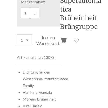
Superautoma
Mengenrabatt
tica
1
5
Brüheinheit
Brühgruppe
In den
Warenkorb
Artikelnummer:
13078
Dichtung für den
WassereinlaufstutzenSaeco
Family
Via Tizia, Venezia
Moreno Brüheinheit
Jura Classic