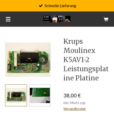
Schnelle Lieferung
Zum
Hauptinhalt
springen
Krups
Moulinex
K5AV1-2
Leistungsplat
ine Platine
38,00 €
inkl. MwSt zzgl.
Versandkosten