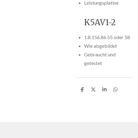
Leistungsplatine
K5AV1-2
1.8.156.86.55 oder 58
Wie abgebildet
Gebraucht und
getestet
T
T
T
T
e
e
e
e
i
i
i
i
l
l
l
l
e
e
e
e
n
n
n
n