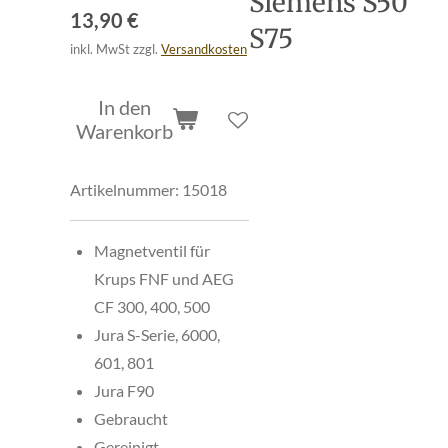
Siemens S50
13,90 €
S75
inkl. MwSt zzgl.
Versandkosten
In den
Warenkorb
Artikelnummer:
15018
Magnetventil für
Krups FNF und AEG
CF 300, 400, 500
Jura S-Serie, 6000,
601, 801
Jura F90
Gebraucht
Gereinigt