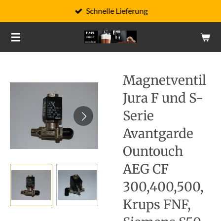
Schnelle Lieferung
Zum
Hauptinhalt
springen
Magnetventil
Jura F und S-
Serie
Avantgarde
Ountouch
AEG CF
300,400,500,
Krups FNF,