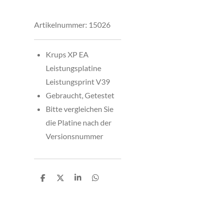
Artikelnummer:
15026
Krups XP EA
Leistungsplatine
Leistungsprint V39
Gebraucht, Getestet
Bitte vergleichen Sie
die Platine nach der
Versionsnummer
T
T
T
T
e
e
e
e
i
i
i
i
l
l
l
l
e
e
e
e