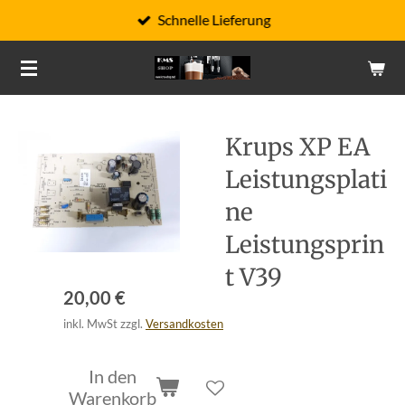
Schnelle Lieferung
Zum
Hauptinhalt
springen
Krups XP EA
Leistungsplati
ne
Leistungsprin
t V39
20,00 €
inkl. MwSt zzgl.
Versandkosten
In den
Warenkorb