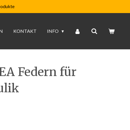
rodukte
N
KONTAKT
INFO
EA Federn für
ulik