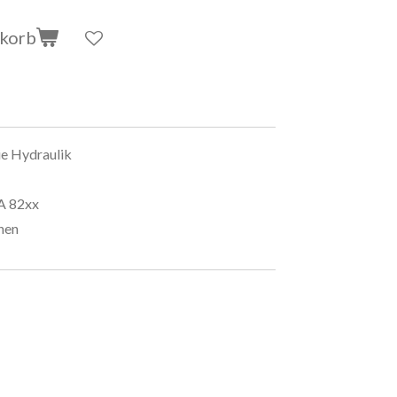
nkorb
ie Hydraulik
EA 82xx
chen