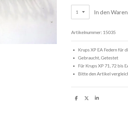
In den Ware
Artikelnummer:
15035
Krups XP EA Federn für d
Gebraucht, Getestet
Für Krups XP 71, 72 bis 
Bitte den Artikel verglei
T
T
T
e
e
e
i
i
i
l
l
l
e
e
e
n
n
n