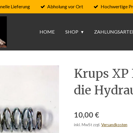
nelle Lieferung
Abholung vor Ort
Hochwertige P
HOME
SHOP
ZAHLUNGSARTE
Krups XP 
die Hydra
10,00 €
inkl. MwSt zzgl.
Versandkosten