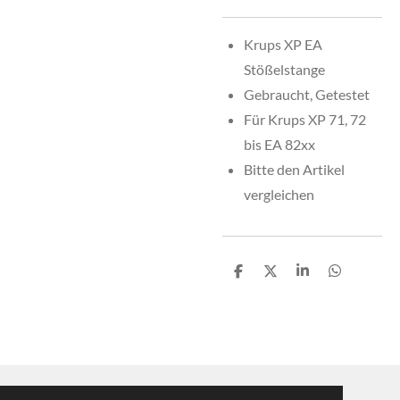
Krups XP EA
Stößelstange
Gebraucht, Getestet
Für Krups XP 71, 72
bis EA 82xx
Bitte den Artikel
vergleichen
T
T
T
T
e
e
e
e
i
i
i
i
l
l
l
l
e
e
e
e
n
n
n
n