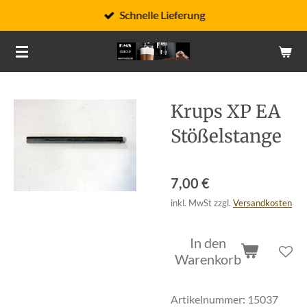
Schnelle Lieferung
Zum
Hauptinhalt
springen
Krups XP EA
Stößelstange
7,00 €
inkl. MwSt zzgl.
Versandkosten
In den
Warenkorb
Artikelnummer:
15037