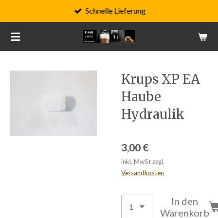
Schnelle Lieferung
Zum
Hauptinhalt
springen
Krups XP EA
Haube
Hydraulik
3,00 €
inkl. MwSt zzgl.
Versandkosten
In den
Warenkorb