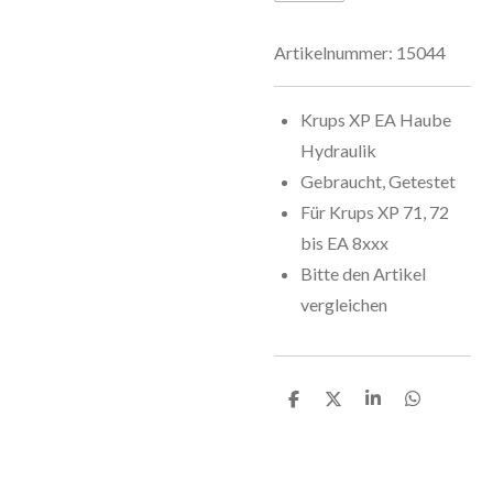
Artikelnummer:
15044
Krups XP EA Haube
Hydraulik
Gebraucht, Getestet
Für Krups XP 71, 72
bis EA 8xxx
Bitte den Artikel
vergleichen
T
T
T
T
e
e
e
e
i
i
i
i
l
l
l
l
e
e
e
e