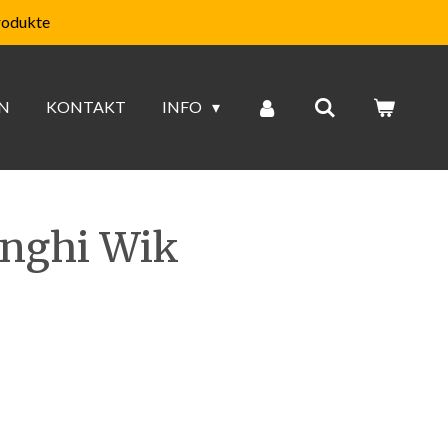
rodukte
N
KONTAKT
INFO
onghi Wik