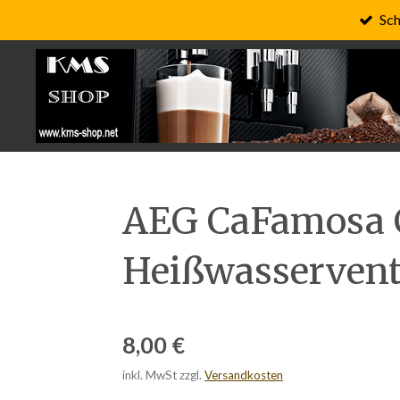
Sch
Zum
Hauptinhalt
springen
AEG CaFamosa C
Heißwasservent
8,00 €
inkl. MwSt zzgl.
Versandkosten