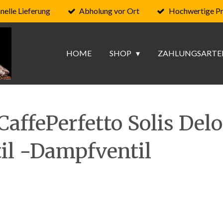
nelle Lieferung
Abholung vor Ort
Hochwertige P
HOME
SHOP
ZAHLUNGSARTE
affePerfetto Solis Del
il -Dampfventil