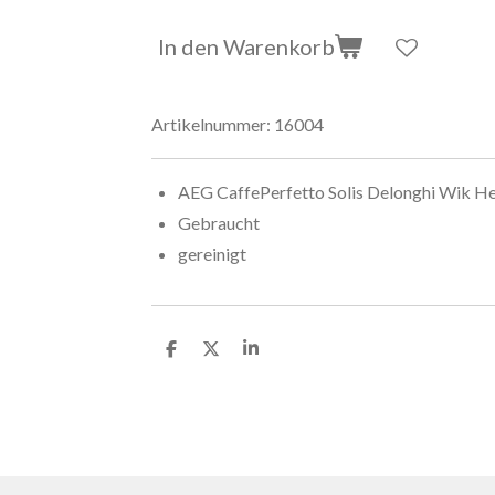
In den Warenkorb
Artikelnummer:
16004
AEG CaffePerfetto Solis Delonghi Wik He
Gebraucht
gereinigt
T
T
T
e
e
e
i
i
i
l
l
l
e
e
e
n
n
n