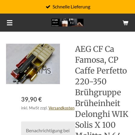
Schnelle Lieferung
Zum
Hauptinhalt
springen
AEG CF Ca
Famosa, CP
Caffe Perfetto
220-350
Brühgruppe
39,90 €
Brüheinheit
inkl. MwSt zzgl.
Versandkosten
Delonghi WIK
Solis X 100
Benachrichtigung bei