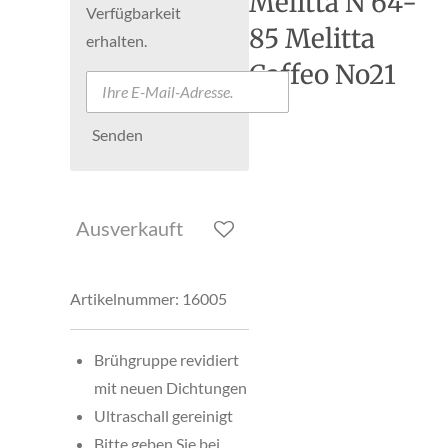
Melitta N 64-
Verfügbarkeit
85 Melitta
erhalten.
Caffeo No21
Senden
Ausverkauft
Artikelnummer:
16005
Brühgruppe revidiert
mit neuen Dichtungen
Ultraschall gereinigt
Bitte geben Sie bei