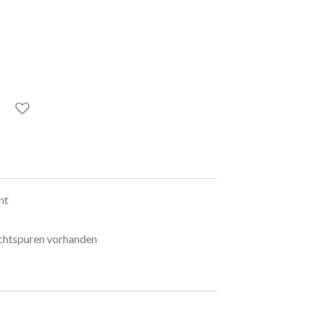
nt
chtspuren vorhanden