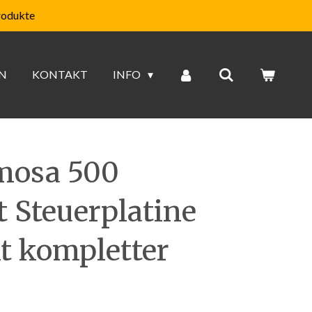
rodukte
N
KONTAKT
INFO
mosa 500
t Steuerplatine
it kompletter