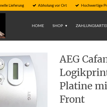
nelle Lieferung
Abholung vor Ort
Hochwertige P
HOME
SHOP
ZAHLUNGSARTE
AEG Cafa
Logikprin
Platine m
Front