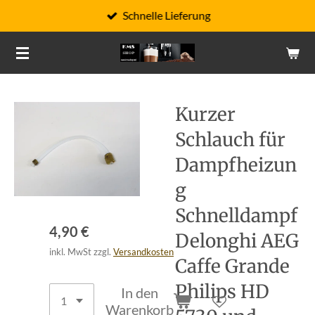
Schnelle Lieferung
Zum
Hauptinhalt
springen
Kurzer
Schlauch für
Dampfheizun
g
Schnelldampf
4,90 €
Delonghi AEG
inkl. MwSt zzgl.
Versandkosten
Caffe Grande
Philips HD
In den
Warenkorb