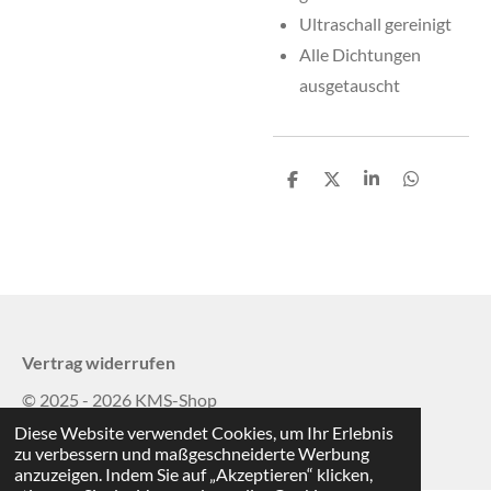
Ultraschall gereinigt
Alle Dichtungen
ausgetauscht
T
T
T
T
e
e
e
e
i
i
i
i
l
l
l
l
e
e
e
e
n
n
n
n
Vertrag widerrufen
© 2025 - 2026 KMS-Shop
Diese Website verwendet Cookies, um Ihr Erlebnis
Mit Unterstützung von
Webador
zu verbessern und maßgeschneiderte Werbung
anzuzeigen. Indem Sie auf „Akzeptieren“ klicken,