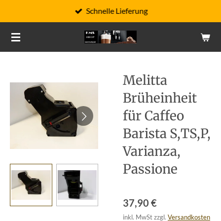
Schnelle Lieferung
Zum
Hauptinhalt
springen
Melitta
Brüheinheit
für Caffeo
Barista S,TS,P,
Varianza,
Passione
37,90 €
inkl. MwSt zzgl.
Versandkosten