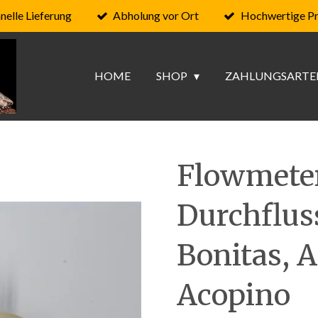
nelle Lieferung
Abholung vor Ort
Hochwertige P
HOME
SHOP
ZAHLUNGSARTE
Flowmete
Durchflus
Bonitas, 
Acopino