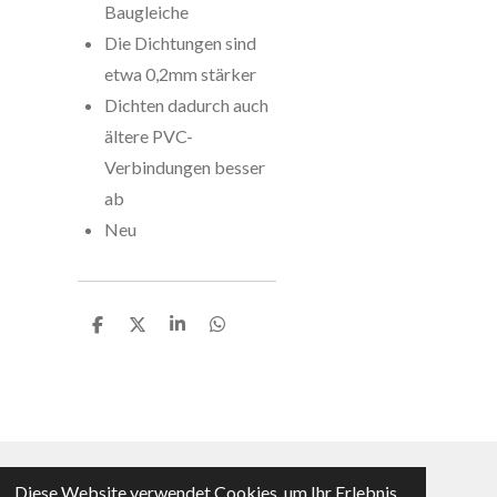
Baugleiche
Die Dichtungen sind
etwa 0,2mm stärker
Dichten dadurch auch
ältere PVC-
Verbindungen besser
ab
Neu
T
T
T
T
e
e
e
e
i
i
i
i
l
l
l
l
e
e
e
e
n
n
n
n
Diese Website verwendet Cookies, um Ihr Erlebnis