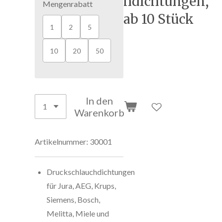
hdichtungen,
Mengenrabatt
ab 10 Stück
1
2
5
10
20
50
In den
Warenkorb
Artikelnummer:
30001
Druckschlauchdichtungen
für
Jura, AEG, Krups,
Siemens, Bosch,
Melitta, Miele und