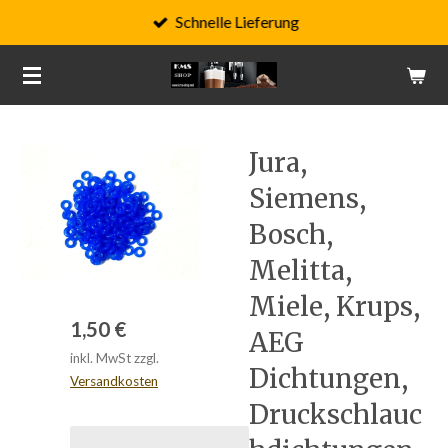
Schnelle Lieferung
Zum
Hauptinhalt
springen
Jura,
Siemens,
Bosch,
Melitta,
Miele, Krups,
1,50 €
AEG
inkl. MwSt zzgl.
Dichtungen,
Versandkosten
Druckschlauc