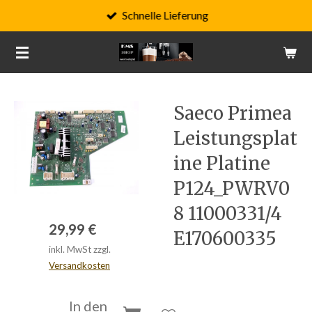
Schnelle Lieferung
Zum
Hauptinhalt
springen
Saeco Primea
Leistungsplat
ine Platine
P124_PWRV0
8 11000331/4
29,99 €
E170600335
inkl. MwSt zzgl.
Versandkosten
In den