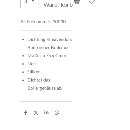
Warenkorb
Artikelnummer:
30030
Dichtung Rheavendors
Bono neuer Boiler xx
Maße ca 75 x 4 mm
Neu
Silikon
Dichtet das
Boilergehäuse ab
T
T
T
T
e
e
e
e
i
i
i
i
l
l
l
l