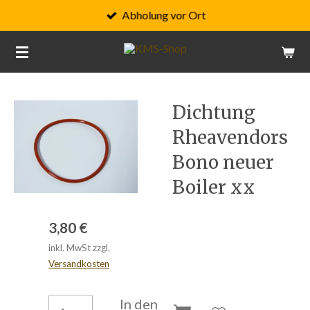
Abholung vor Ort
Zum
Hauptinhalt
springen
Dichtung
Rheavendors
Bono neuer
Boiler xx
3,80 €
inkl. MwSt zzgl.
Versandkosten
In den