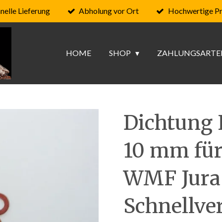
nelle Lieferung
Abholung vor Ort
Hochwertige P
HOME
SHOP
ZAHLUNGSARTE
Dichtung 
10 mm für
WMF Jura
Schnellve