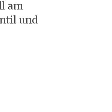
ll am
til und